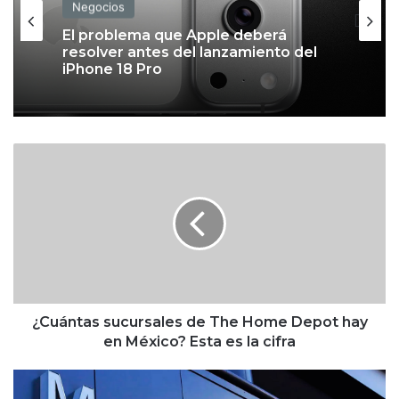
Negocios
El problema que Apple deberá
resolver antes del lanzamiento del
iPhone 18 Pro
¿
C
u
á
n
t
a
s
s
u
¿Cuántas sucursales de The Home Depot hay
c
en México? Esta es la cifra
u
r
#
s
I