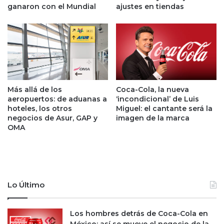
e
ganaron con el Mundial
ajustes en tiendas
l
n
:
M
¡
é
M
x
u
i
y
c
p
o
o
Más allá de los
Coca-Cola, la nueva
?
s
aeropuertos: de aduanas a
‘incondicional’ de Luis
E
i
hoteles, los otros
Miguel: el cantante será la
s
t
negocios de Asur, GAP y
imagen de la marca
t
i
OMA
a
v
e
o
s
s
l
!
a
c
Lo Último
i
f
Los hombres detrás de Coca-Cola en
r