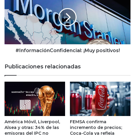
a
n
l
f
e
o
s
r
d
m
e
a
T
c
h
i
#InformaciónConfidencial: ¡Muy positivos!
e
ó
H
n
Publicaciones relacionadas
o
C
m
o
e
n
D
f
e
i
p
d
o
e
t
n
h
c
América Móvil, Liverpool,
FEMSA confirma
a
i
Alsea y otras: 34% de las
incremento de precios;
y
a
emisoras del IPC no
Coca-Cola ya refleja