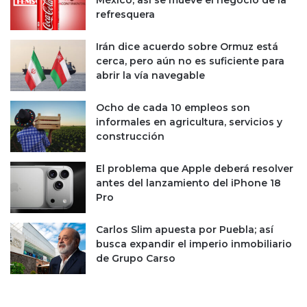
México; así se mueve el negocio de la
a
refresquera
Irán dice acuerdo sobre Ormuz está
cerca, pero aún no es suficiente para
abrir la vía navegable
Ocho de cada 10 empleos son
informales en agricultura, servicios y
construcción
El problema que Apple deberá resolver
antes del lanzamiento del iPhone 18
Pro
Carlos Slim apuesta por Puebla; así
busca expandir el imperio inmobiliario
de Grupo Carso