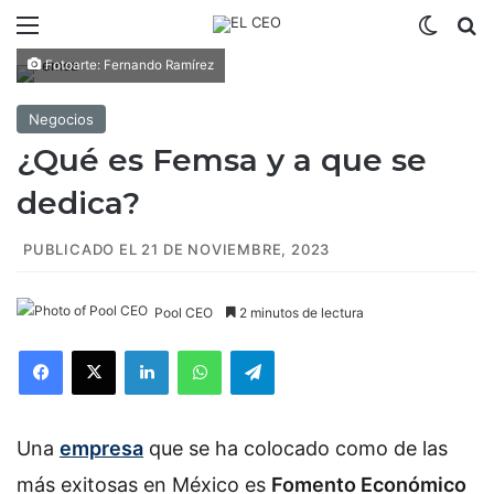
Menú
Switch
B
Fotoarte: Fernando Ramírez
Negocios
¿Qué es Femsa y a que se
dedica?
PUBLICADO EL 21 DE NOVIEMBRE, 2023
Pool CEO
2 minutos de lectura
Facebook
X
LinkedIn
WhatsApp
Telegram
Una
empresa
que se ha colocado como de las
más exitosas en México es
Fomento Económico