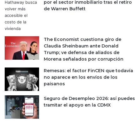
por el sector inmobiliario tras el retiro
d
s
de Warren Buffett
e
o
l
p
t
o
r
r
a
r
The Economist cuestiona giro de
d
e
Claudia Sheinbaum ante Donald
i
f
Trump; ve defensa de aliados de
n
o
Morena señalados por corrupción
g
r
Remesas: el factor FinCEN que todavía
m
no aparece en los envíos de los
a
paisanos
a
L
e
Seguro de Desempleo 2026: así puedes
y
tramitar el apoyo en la CDMX
d
e
B
a
n