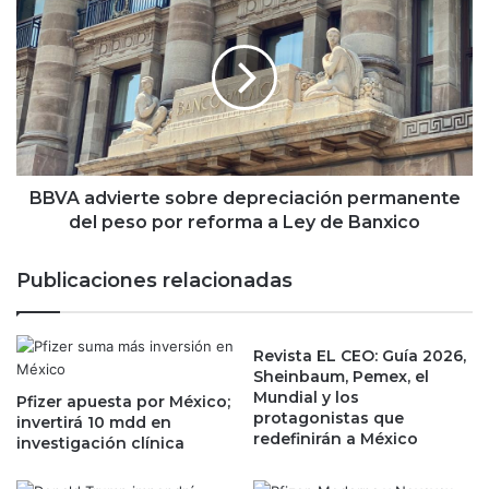
o
B
n
V
a
A
T
a
w
d
i
v
t
i
t
e
e
r
BBVA advierte sobre depreciación permanente
r
t
del peso por reforma a Ley de Banxico
p
e
o
s
Publicaciones relacionadas
r
o
u
b
n
r
t
Revista EL CEO: Guía 2026,
e
Sheinbaum, Pemex, el
i
d
Mundial y los
e
Pfizer apuesta por México;
e
protagonistas que
invertirá 10 mdd en
m
p
redefinirán a México
investigación clínica
p
r
o
e