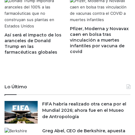
t
c
r
i
a
a
s
c
c
i
Pfizer, Moderna y Novavax
o
ó
caen en bolsa tras
Así será el impacto de los
n
n
vinculación a muertes
aranceles de Donald
v
infantiles por vacuna de
p
Trump en las
covid
e
farmacéuticas globales
e
r
r
t
m
i
a
r
n
s
e
Lo Último
e
n
e
t
n
e
FIFA habría realizado otra cena por el
l
d
Mundial 2026; ahora fue en el Museo
a
e
de Antropología
v
l
o
p
Greg Abel, CEO de Berkshire, apuesta
z
e