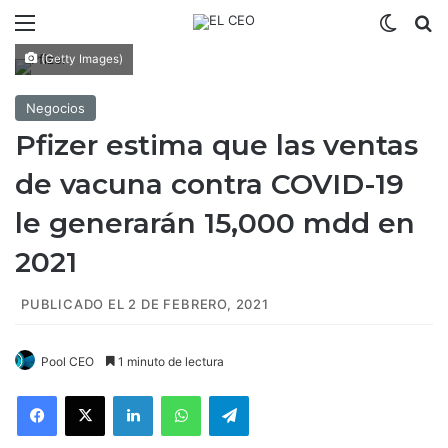
Menú
Switch
B
(Getty Images)
Negocios
Pfizer estima que las ventas
de vacuna contra COVID-19
le generarán 15,000 mdd en
2021
PUBLICADO EL 2 DE FEBRERO, 2021
Pool CEO
1 minuto de lectura
Facebook
X
LinkedIn
WhatsApp
Telegram