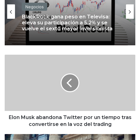
Negocios
BlackRock gana peso en Televisa:
eleva su participación a 5.2% y se
vuelve el sexto mayor inversionista
E
l
o
n
M
u
s
k
a
b
Elon Musk abandona Twitter por un tiempo tras
a
convertirse en la voz del trading
n
d
B