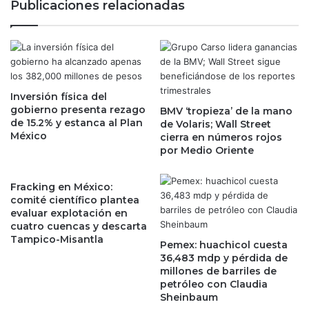
Publicaciones relacionadas
v
w
e
a
e
y
n
,
l
d
a
e
p
Inversión física del
W
gobierno presenta rezago
r
BMV ‘tropieza’ de la mano
a
de 15.2% y estanca al Plan
de Volaris; Wall Street
o
r
México
cierra en números rojos
f
r
por Medio Oriente
u
e
n
n
d
B
Fracking en México:
i
u
comité científico plantea
z
f
evaluar explotación en
a
cuatro cuencas y descarta
f
Tampico-Misantla
c
e
Pemex: huachicol cuesta
i
t
36,483 mdp y pérdida de
ó
t
millones de barriles de
n
petróleo con Claudia
,
Sheinbaum
d
s