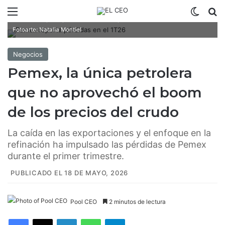
Menú
Switch
B
Pemex reportó pérdidas durante el primer trimestre del año /
Fotoarte: Natalia Montiel
Negocios
Pemex, la única petrolera
que no aprovechó el boom
de los precios del crudo
La caída en las exportaciones y el enfoque en la
refinación ha impulsado las pérdidas de Pemex
durante el primer trimestre.
PUBLICADO EL 18 DE MAYO, 2026
Pool CEO
2 minutos de lectura
Facebook
X
LinkedIn
WhatsApp
Telegram