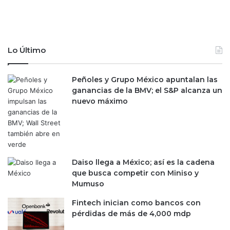
e
o
l
r
m
p
e
r
r
e
Lo Último
c
n
a
d
d
e
Peñoles y Grupo México apuntalan las
o
c
ganancias de la BMV; el S&P alcanza un
f
o
nuevo máximo
i
n
n
s
a
u
n
n
c
u
Daiso llega a México; así es la cadena
i
e
que busca competir con Miniso y
e
v
Mumuso
r
a
o
c
Fintech inician como bancos con
:
a
pérdidas de más de 4,000 mdp
B
r
a