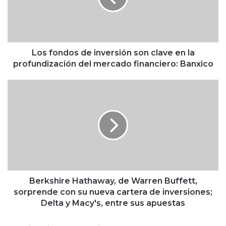
n
d
o
s
d
Los fondos de inversión son clave en la
e
profundización del mercado financiero: Banxico
i
n
B
v
e
e
r
r
k
s
s
i
h
ó
i
n
r
s
e
o
H
Berkshire Hathaway, de Warren Buffett,
n
a
sorprende con su nueva cartera de inversiones;
c
t
Delta y Macy's, entre sus apuestas
l
h
a
a