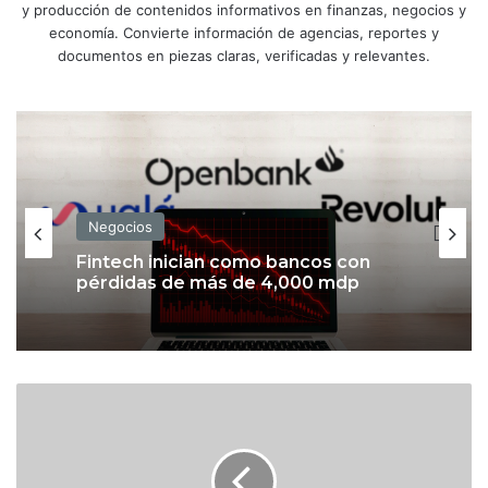
y producción de contenidos informativos en finanzas, negocios y
economía. Convierte información de agencias, reportes y
documentos en piezas claras, verificadas y relevantes.
Negocios
Fintech inician como bancos con
pérdidas de más de 4,000 mdp
L
o
s
f
o