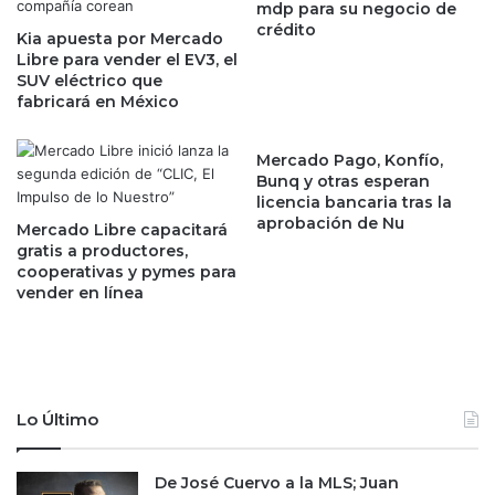
mdp para su negocio de
e
a
crédito
c
Kia apuesta por Mercado
h
Libre para vender el EV3, el
i
o
SUV eléctrico que
b
r
fabricará en México
i
r
r
a
3
d
Mercado Pago, Konfío,
0
o
Bunq y otras esperan
,
licencia bancaria tras la
r
aprobación de Nu
0
e
Mercado Libre capacitará
0
s
gratis a productores,
0
cooperativas y pymes para
e
vender en línea
m
n
d
b
d
a
e
n
n
c
d
o
Lo Último
e
s
p
d
ó
e
De José Cuervo a la MLS; Juan