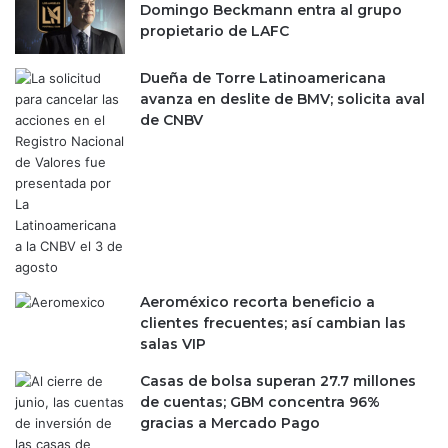
s
M
Domingo Beckmann entra al grupo
i
é
propietario de LAFC
t
x
o
i
Dueña de Torre Latinoamericana
s
c
avanza en deslite de BMV; solicita aval
p
o
de CNBV
a
t
r
r
a
a
s
s
e
q
r
u
r
i
e
e
s
Aeroméxico recorta beneficio a
b
c
clientes frecuentes; así cambian las
r
a
salas VIP
a
t
s
Casas de bolsa superan 27.7 millones
a
e
de cuentas; GBM concentra 96%
d
n
gracias a Mercado Pago
o
E