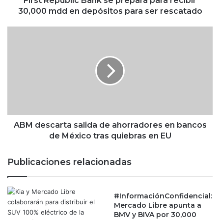
First Republic Bank se prepara para recibir
l
30,000 mdd en depósitos para ser rescatado
i
c
A
B
B
a
M
n
d
k
e
s
s
e
c
p
a
r
r
e
t
ABM descarta salida de ahorradores en bancos
p
a
de México tras quiebras en EU
a
s
r
a
Publicaciones relacionadas
a
l
p
i
a
d
r
#InformaciónConfidencial:
a
Mercado Libre apunta a
a
d
BMV y BIVA por 30,000
r
e