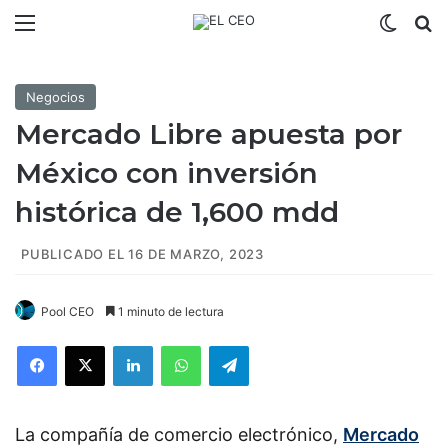
Menú
Switch
B
Negocios
Mercado Libre apuesta por
México con inversión
histórica de 1,600 mdd
PUBLICADO EL 16 DE MARZO, 2023
Pool CEO
1 minuto de lectura
Facebook
X
LinkedIn
WhatsApp
Telegram
La compañía de comercio electrónico,
Mercado