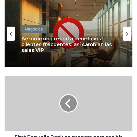
Negocios
Aeroméxico recorta beneficio a
clientes frecuentes; así cambian las
salas VIP
F
i
r
s
t
R
e
p
u
b