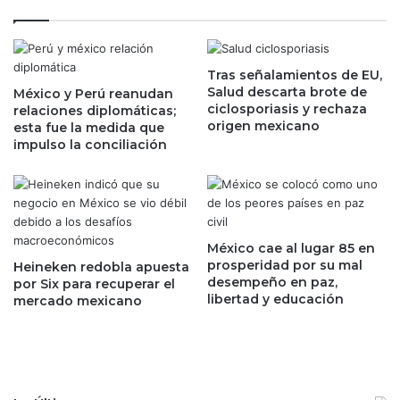
n
m
e
o
n
b
m
i
Tras señalamientos de EU,
á
Salud descarta brote de
l
México y Perú reanudan
s
ciclosporiasis y rechaza
relaciones diplomáticas;
i
c
origen mexicano
esta fue la medida que
a
a
impulso la conciliación
r
s
i
o
o
s
S
d
o
e
s
C
México cae al lugar 85 en
t
O
prosperidad por su mal
Heineken redobla apuesta
e
desempeño en paz,
V
por Six para recuperar el
libertad y educación
n
mercado mexicano
I
i
D
b
-
l
1
e
9
,
?