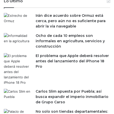
Lo Último
u
:
n
M
a
é
Irán dice acuerdo sobre Ormuz está
n
x
cerca, pero aún no es suficiente para
u
i
abrir la vía navegable
e
c
v
Ocho de cada 10 empleos son
o
a
informales en agricultura, servicios y
s
o
construcción
u
p
p
El problema que Apple deberá resolver
c
e
antes del lanzamiento del iPhone 18
i
r
Pro
ó
a
n
l
e
o
n
s
e
2
Carlos Slim apuesta por Puebla; así
l
0
busca expandir el imperio inmobiliario
I
0
de Grupo Carso
T
,
E
0
No solo son tiendas departamentales: