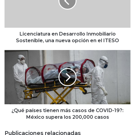
n
c
i
a
t
u
Licenciatura en Desarrollo Inmobiliario
r
Sostenible, una nueva opción en el ITESO
a
e
¿
n
Q
D
u
e
é
s
p
a
a
r
í
r
s
o
e
l
s
¿Qué países tienen más casos de COVID-19?:
l
t
México supera los 200,000 casos
o
i
I
e
Publicaciones relacionadas
n