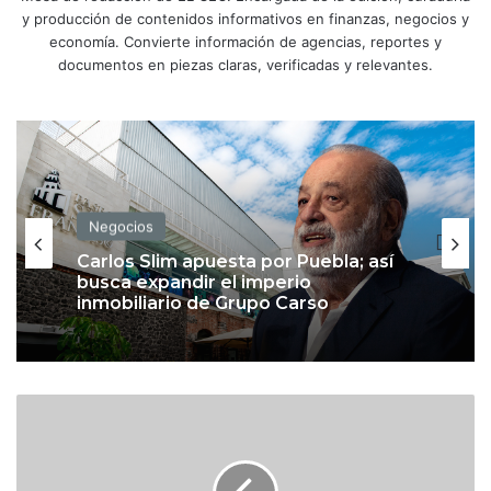
y producción de contenidos informativos en finanzas, negocios y
economía. Convierte información de agencias, reportes y
documentos en piezas claras, verificadas y relevantes.
Negocios
Carlos Slim apuesta por Puebla; así
busca expandir el imperio
inmobiliario de Grupo Carso
L
i
c
e