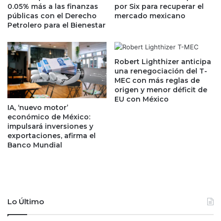
ó
a
0.05% más a las finanzas
por Six para recuperar el
l
4
públicas con el Derecho
mercado mexicano
a
,
Petrolero para el Bienestar
r
7
e
0
s
0
Robert Lighthizer anticipa
c
m
una renegociación del T-
o
d
MEC con más reglas de
n
d
origen y menor déficit de
e
g
EU con México
m
IA, ‘nuevo motor’
r
económico de México:
i
a
impulsará inversiones y
s
c
exportaciones, afirma el
i
i
Banco Mundial
ó
a
n
s
d
a
e
a
d
c
e
u
Lo Último
u
e
d
r