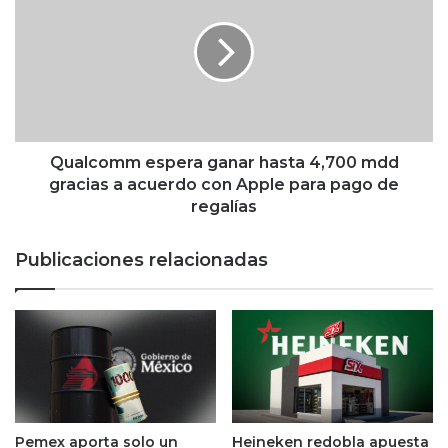
a
a
u
l
d
c
a
o
r
m
2
m
,
e
0
s
Qualcomm espera ganar hasta 4,700 mdd
0
p
gracias a acuerdo con Apple para pago de
0
e
regalías
m
r
i
a
Publicaciones relacionadas
l
g
l
a
o
n
n
a
e
r
s
h
d
a
e
s
d
t
Pemex aporta solo un
Heineken redobla apuesta