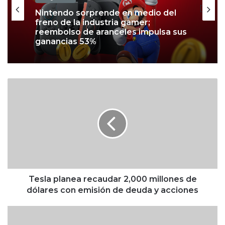
Nintendo sorprende en medio del
freno de la industria gamer;
reembolso de aranceles impulsa sus
ganancias 53%
T
e
s
l
a
p
l
a
n
e
Tesla planea recaudar 2,000 millones de
a
dólares con emisión de deuda y acciones
r
e
Q
c
u