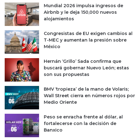
Mundial 2026 impulsa ingresos de
a
d
Airbnb y le deja 150,000 nuevos
y
o
alojamientos
a
c
c
o
c
n
Congresistas de EU exigen cambios al
i
A
T-MEC y aumentan la presión sobre
o
p
México
n
p
e
l
Hernán ‘Grillo’ Sada confirma que
s
e
buscará gobernar Nuevo León; estas
p
son sus propuestas
a
r
BMV ‘tropieza’ de la mano de Volaris;
a
Wall Street cierra en números rojos por
p
Medio Oriente
a
g
Peso se enracha frente al dólar, al
o
fortalecerse con la decisión de
d
Banxico
e
r