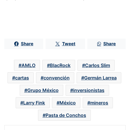
Share
Tweet
Share
AMLO
BlacRock
Carlos Slim
cartas
convención
Germán Larrea
Grupo México
inversionistas
Larry Fink
México
mineros
Pasta de Conchos