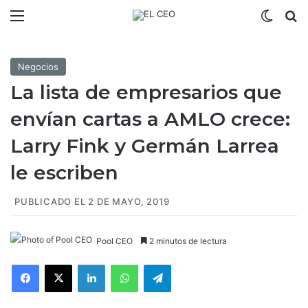
Menú
Switch
B
Negocios
La lista de empresarios que
envían cartas a AMLO crece:
Larry Fink y Germán Larrea
le escriben
PUBLICADO EL 2 DE MAYO, 2019
Pool CEO
2 minutos de lectura
Facebook
X
LinkedIn
WhatsApp
Telegram