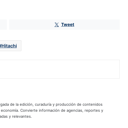
Tweet
Hitachi
Daiso llega a México; así es la
cadena que busca competir con
Miniso y Mumuso
Fintech inician como bancos con
ada de la edición, curaduría y producción de contenidos
pérdidas de más de 4,000 mdp
y economía. Convierte información de agencias, reportes y
adas y relevantes.
Greg Abel, CEO de Berkshire,