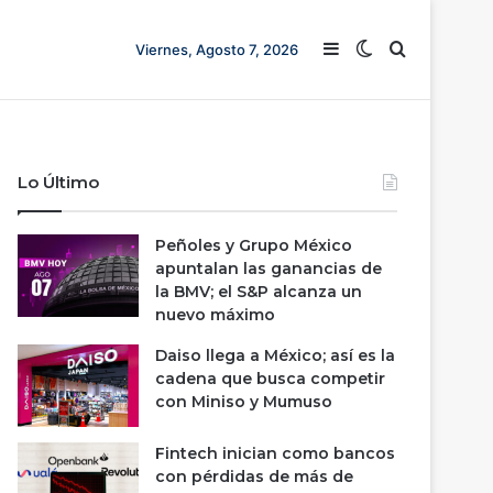
Barra lateral
Switch skin
Buscar
Viernes, Agosto 7, 2026
Lo Último
Peñoles y Grupo México
apuntalan las ganancias de
la BMV; el S&P alcanza un
nuevo máximo
Daiso llega a México; así es la
cadena que busca competir
con Miniso y Mumuso
Fintech inician como bancos
con pérdidas de más de