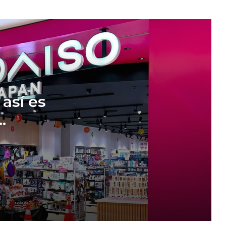
apuesta por el sector inmobiliario
tras el retiro de Warren Buffett
BlackRock gana peso en Televisa:
eleva su participación a 5.2% y se
vuelve el sexto mayor inversionista
Pelea por The Dolphin Company
llega a la SCJN en medio de su
 así es
reestructura en EU
Cerveza mexicana pierde espuma:
 y
caen producción, ventas y
exportaciones; Heineken y Modelo
aceleran inversiones
Mundial 2026 impulsa ingresos de
Airbnb y le deja 150,000 nuevos
alojamientos
Nintendo sorprende en medio del