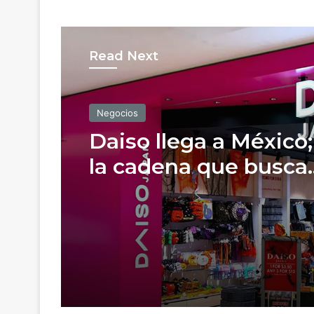
Read Next
Negocios
Daiso llega a México;
la cadena que busca
competir con Miniso
Mumuso