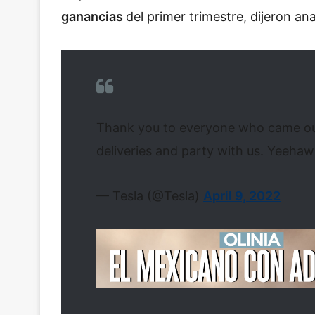
ganancias
del primer trimestre, dijeron ana
Thank you to everyone who came out 
deliveries and party with us. Yeeha
— Tesla (@Tesla)
April 9, 2022