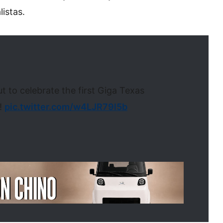
listas.
to celebrate the first Giga Texas
w!
pic.twitter.com/w4LJR79l5b