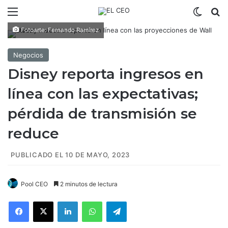
Menú
Switch
B
Fotoarte: Fernando Ramírez
Negocios
Disney reporta ingresos en
línea con las expectativas;
pérdida de transmisión se
reduce
PUBLICADO EL 10 DE MAYO, 2023
Pool CEO
2 minutos de lectura
Facebook
X
LinkedIn
WhatsApp
Telegram