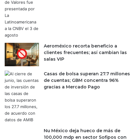
n
t
e
g
r
a
c
Aeroméxico recorta beneficio a
i
clientes frecuentes; así cambian las
ó
salas VIP
n
d
e
Casas de bolsa superan 27.7 millones
m
de cuentas; GBM concentra 96%
á
gracias a Mercado Pago
s
I
A
a
s
u
Nu México deja hueco de más de
s
100,000 mdp en sector Sofipos con
d