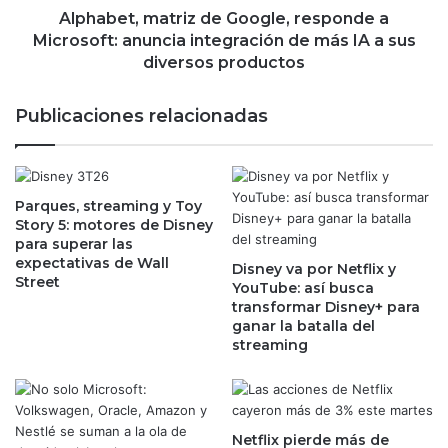
n
m
Alphabet, matriz de Google, responde a
m
a
Microsoft: anuncia integración de más IA a sus
á
t
diversos productos
s
r
d
i
Publicaciones relacionadas
e
z
1
d
%
e
d
G
e
Parques, streaming y Toy
o
Story 5: motores de Disney
s
o
para superar las
p
g
expectativas de Wall
u
Disney va por Netflix y
l
Street
YouTube: así busca
é
e
transformar Disney+ para
s
,
ganar la batalla del
d
r
streaming
e
e
l
s
o
p
s
o
d
n
Netflix pierde más de