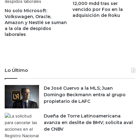
a
d
12,000 mdd tras ser
t
vencido por Fox en la
e
No solo Microsoft:
adquisición de Roku
o
a
Volkswagen, Oracle,
s
Amazon y Nestlé se suman
M
a la ola de despidos
d
i
laborales
e
c
i
r
n
o
f
s
l
o
a
f
Lo Último
c
t
i
:
ó
De José Cuervo a la MLS; Juan
a
n
Domingo Beckmann entra al grupo
n
d
propietario de LAFC
u
e
n
E
c
Dueña de Torre Latinoamericana
U
i
avanza en deslite de BMV; solicita aval
a
de CNBV
i