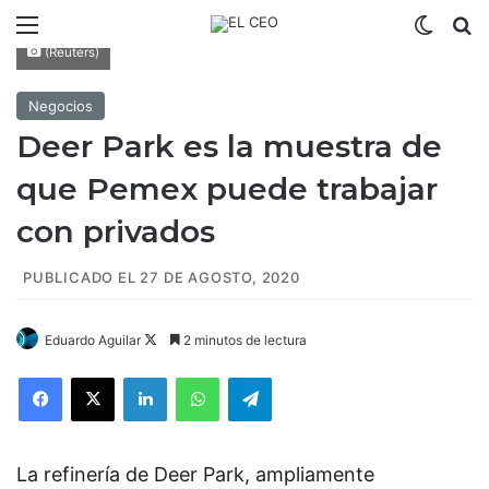
Menú
Switch
B
(Reuters)
Negocios
Deer Park es la muestra de
que Pemex puede trabajar
con privados
PUBLICADO EL 27 DE AGOSTO, 2020
Eduardo Aguilar
F
2 minutos de lectura
o
Facebook
X
LinkedIn
WhatsApp
Telegram
l
l
o
La refinería de Deer Park, ampliamente
w