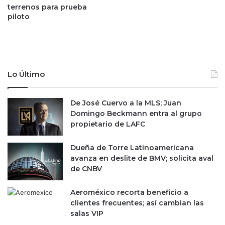
terrenos para prueba
e
j
piloto
n
u
a
l
p
i
p
o
s
:
d
Lo Último
r
e
e
m
t
De José Cuervo a la MLS; Juan
o
r
Domingo Beckmann entra al grupo
v
o
propietario de LAFC
i
c
l
e
i
Dueña de Torre Latinoamericana
d
d
avanza en deslite de BMV; solicita aval
e
a
de CNBV
n
d
8
.
Aeroméxico recorta beneficio a
9
clientes frecuentes; así cambian las
%
salas VIP
a