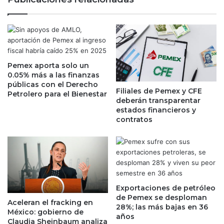
n
d
e
e
s
M
d
é
e
x
p
i
á
Pemex aporta solo un
c
0.05% más a las finanzas
n
o
públicas con el Derecho
i
m
Filiales de Pemex y CFE
Petrolero para el Bienestar
c
o
deberán transparentar
o
d
estados financieros y
o
e
contratos
b
r
l
a
i
n
g
c
a
a
t
í
Exportaciones de petróleo
o
d
de Pemex se desploman
r
Aceleran el fracking en
a
28%; las más bajas en 36
México: gobierno de
i
e
años
Claudia Sheinbaum analiza
o
n