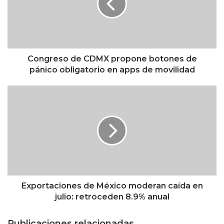
r
e
s
o
d
e
Congreso de CDMX propone botones de
C
pánico obligatorio en apps de movilidad
D
M
E
X
x
p
p
r
o
o
r
p
t
o
a
n
c
e
i
b
o
Exportaciones de México moderan caída en
o
n
julio: retroceden 8.9% anual
t
e
o
s
Publicaciones relacionadas