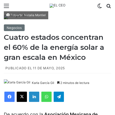
Menú
Switch
B
Fotoarte: Natalia Montiel
Negocios
Cuatro estados concentran
el 60% de la energía solar a
gran escala en México
PUBLICADO EL 11 DE MAYO, 2025
Karla García Gil
2 minutos de lectura
Facebook
X
LinkedIn
WhatsApp
Telegram
De acuerdo con la
Asociación Mexicana de