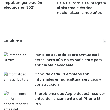
impulsan generación
s
Baja California se integrará
e
eléctrica en 2021
al sistema eléctrico
?
s
nacional…en cinco años
E
o
s
m
t
e
e
x
e
i
s
c
Lo Último
e
a
l
n
n
Irán dice acuerdo sobre Ormuz está
o
u
cerca, pero aún no es suficiente para
e
e
abrir la vía navegable
n
v
t
Ocho de cada 10 empleos son
o
r
informales en agricultura, servicios y
p
e
construcción
r
l
o
a
El problema que Apple deberá resolver
g
s
antes del lanzamiento del iPhone 18
r
m
Pro
a
o