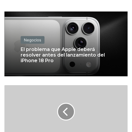
Negocios
El problema que Apple deberá
resolver antes del lanzamiento del
iPhone 18 Pro
¿
C
u
r
s
o
s
p