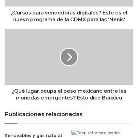
a
r
¿Cursos para vendedoras digitales? Este es el
a
nuevo programa de la CDMX para las 'Nenis'
v
e
¿
n
Q
d
u
e
é
d
l
o
u
r
g
a
a
s
r
d
o
¿Qué lugar ocupa el peso mexicano entre las
i
c
monedas emergentes? Esto dice Banxico
g
u
i
p
Publicaciones relacionadas
t
a
a
e
l
l
e
Renovables y gas natural
p