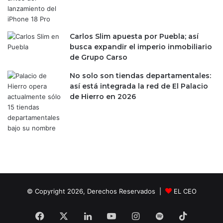
m
n
a
e
d
d
e
a
Carlos Slim apuesta por Puebla; así
l
s
busca expandir el imperio inmobiliario
a
e
de Grupo Carso
C
m
No solo son tiendas departamentales:
D
e
así está integrada la red de El Palacio
M
r
de Hierro en 2026
X
g
p
e
a
n
r
t
a
e
l
s
a
?
s
E
'
s
N
© Copyright 2026, Derechos Reservados |
EL CEO
t
e
o
n
d
Facebook
X
LinkedIn
YouTube
Instagram
Spotify
TikTok
i
i