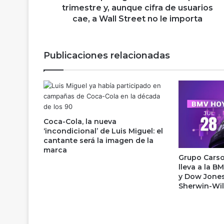
p
trimestre y, aunque cifra de usuarios
l
cae, a Wall Street no le importa
i
c
a
Publicaciones relacionadas
g
a
n
a
n
c
Coca-Cola, la nueva
i
‘incondicional’ de Luis Miguel: el
a
cantante será la imagen de la
s
marca
e
Grupo Carso,
n
lleva a la B
e
y Dow Jone
l
Sherwin-Wil
p
r
i