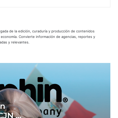
Pelea por The Dolphin Company
llega a la SCJN en medio de su
reestructura en EU
Cerveza mexicana pierde espuma:
ada de la edición, curaduría y producción de contenidos
caen producción, ventas y
y economía. Convierte información de agencias, reportes y
exportaciones; Heineken y Modelo
adas y relevantes.
aceleran inversiones
Mundial 2026 impulsa ingresos de
Airbnb y le deja 150,000 nuevos
alojamientos
Nintendo sorprende en medio del
freno de la industria gamer;
reembolso de aranceles impulsa sus
ganancias 53%
Nu ya es banco en México; arranca
in
operaciones con más de 120,000
mdp en activos
SCJN en