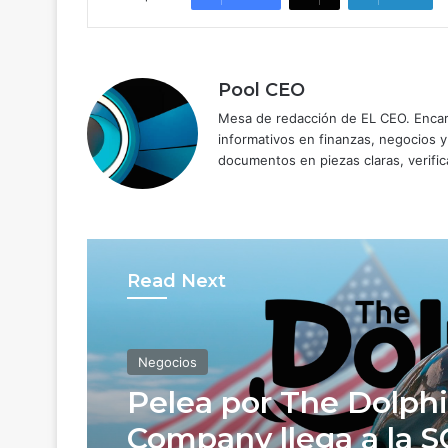
Pool CEO
Mesa de redacción de EL CEO. Encarg
informativos en finanzas, negocios 
documentos en piezas claras, verific
Read Next
Negocios
Pelea por The Dolph
Company llega a la 