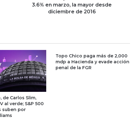
m
3.6% en marzo, la mayor desde
p
diciembre de 2016
l
e
o
e
n
M
Topo Chico paga más de 2,000
é
mdp a Hacienda y evade acción
x
penal de la FGR
i
c
o
s
u
 de Carlos Slim,
b
MV al verde; S&P 500
e
s suben por
a
liams
3
.
6