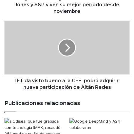
r
Jones y S&P viven su mejor período desde
e
noviembre
e
t
I
g
F
a
T
n
d
a
a
n
v
e
i
n
s
l
t
a
o
IFT da visto bueno a la CFE; podrá adquirir
s
b
nueva participación de Altán Redes
e
u
m
e
Publicaciones relacionadas
a
n
n
o
a
a
;
l
D
a