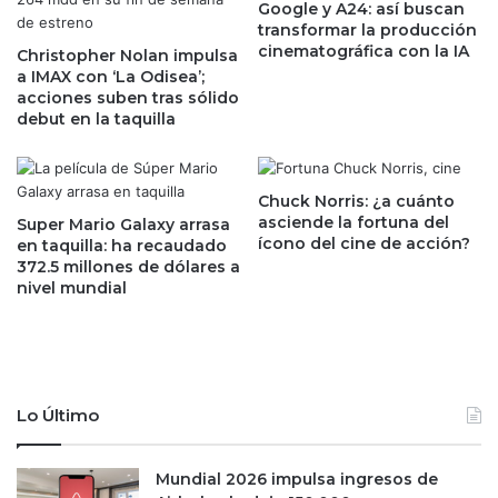
o
Google y A24: así buscan
C
transformar la producción
w
F
cinematográfica con la IA
J
Christopher Nolan impulsa
E
a IMAX con ‘La Odisea’;
o
;
acciones suben tras sólido
n
p
debut en la taquilla
e
o
s
d
y
r
S
á
Chuck Norris: ¿a cuánto
&
a
asciende la fortuna del
Super Mario Galaxy arrasa
P
ícono del cine de acción?
d
en taquilla: ha recaudado
v
372.5 millones de dólares a
q
i
nivel mundial
u
v
i
e
r
n
i
s
r
u
n
Lo Último
m
u
e
e
j
v
Mundial 2026 impulsa ingresos de
o