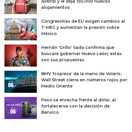
a
Airbnb y le deja 150,000 nuevos
r
p
alojamientos
p
a
e
r
Congresistas de EU exigen cambios al
r
t
T-MEC y aumentan la presión sobre
í
i
México
o
c
d
i
Hernán ‘Grillo’ Sada confirma que
o
p
buscará gobernar Nuevo León; estas
d
a
son sus propuestas
e
c
s
i
BMV ‘tropieza’ de la mano de Volaris;
d
ó
Wall Street cierra en números rojos por
e
n
Medio Oriente
n
d
o
e
v
A
Peso se enracha frente al dólar, al
i
l
fortalecerse con la decisión de
e
t
Banxico
m
á
b
n
r
R