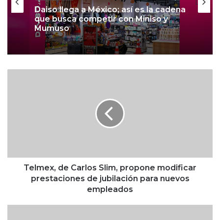
Daiso llega a México; así es la cadena
que busca competir con Miniso y
Mumuso
T
e
l
m
e
x
,
d
e
C
Telmex, de Carlos Slim, propone modificar
a
prestaciones de jubilación para nuevos
r
empleados
l
o
P
s
a