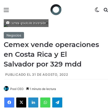
Menú
Switch
B
cemex grado de inversión
Negocios
Cemex vende operaciones
en Costa Rica y El
Salvador por 329 mdd
PUBLICADO EL 31 DE AGOSTO, 2022
Pool CEO
1 minuto de lectura
Facebook
X
LinkedIn
WhatsApp
Telegram