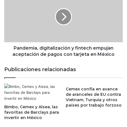
S
n
l
d
i
e
m
m
,
i
p
a
r
,
o
d
Pandemia, digitalización y fintech empujan
p
i
aceptación de pagos con tarjeta en México
o
g
n
i
Publicaciones relacionadas
e
t
m
a
o
l
d
Cemex confía en avance
i
de aranceles de EU contra
i
z
Vietnam, Turquía y otros
f
a
países por trabajo forzoso
i
Bimbo, Cemex y Alsea, las
c
favoritas de Barclays para
c
i
invertir en México
a
ó
r
n