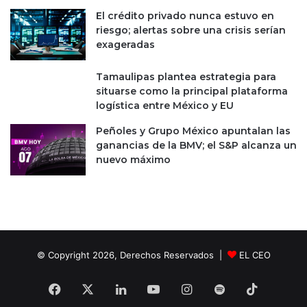
i
c
El crédito privado nunca estuvo en
ó
i
riesgo; alertas sobre una crisis serían
n
ó
exageradas
p
n
a
d
r
Tamaulipas plantea estrategia para
e
a
situarse como la principal plataforma
p
n
logística entre México y EU
a
u
g
Peñoles y Grupo México apuntalan las
e
o
ganancias de la BMV; el S&P alcanza un
v
s
nuevo máximo
o
c
s
o
e
n
m
t
p
a
l
r
e
j
© Copyright 2026, Derechos Reservados |
EL CEO
a
e
d
t
Facebook
X
LinkedIn
YouTube
Instagram
Spotify
TikTok
o
a
s
e