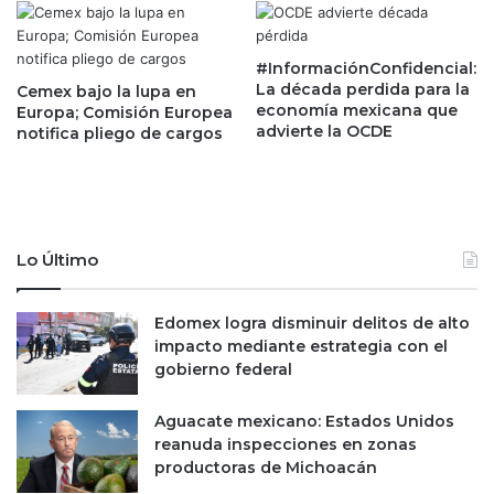
p
y
r
f
e
i
#InformaciónConfidencial:
s
n
La década perdida para la
Cemex bajo la lupa en
t
t
economía mexicana que
Europa; Comisión Europea
a
advierte la OCDE
e
notifica pliego de cargos
c
c
i
h
o
e
n
m
e
p
Lo Último
s
u
d
j
e
a
Edomex logra disminuir delitos de alto
j
n
impacto mediante estrategia con el
u
a
gobierno federal
b
c
i
e
Aguacate mexicano: Estados Unidos
l
p
reanuda inspecciones en zonas
a
t
productoras de Michoacán
c
a