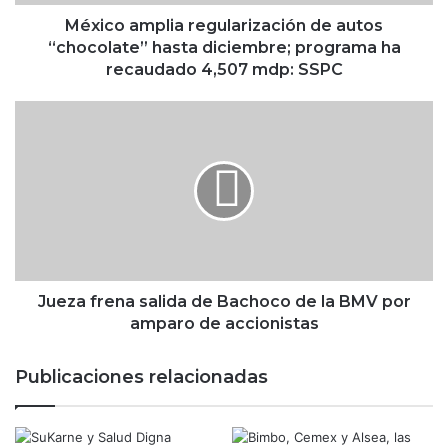
p
l
México amplia regularización de autos
i
“chocolate” hasta diciembre; programa ha
a
recaudado 4,507 mdp: SSPC
r
e
J
g
u
u
e
l
z
a
a
r
f
i
r
z
e
a
n
c
a
Jueza frena salida de Bachoco de la BMV por
i
s
amparo de accionistas
ó
a
n
l
Publicaciones relacionadas
d
i
e
d
a
a
u
d