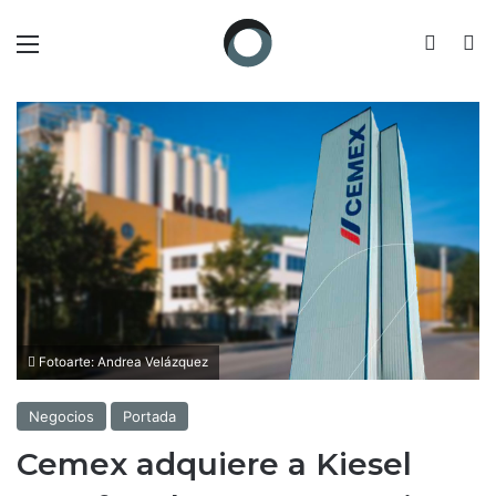
Menú
Switch
B
Fotoarte: Andrea Velázquez
Negocios
Portada
Cemex adquiere a Kiesel