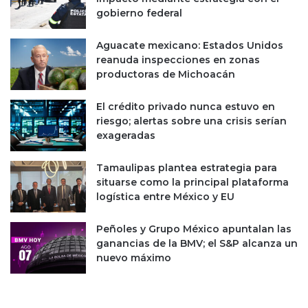
c
a
gobierno federal
i
r
e
o
Aguacate mexicano: Estados Unidos
m
d
reanuda inspecciones en zonas
b
e
productoras de Michoacán
r
a
e
c
El crédito privado nunca estuvo en
;
c
riesgo; alertas sobre una crisis serían
p
i
exageradas
r
o
o
n
g
Tamaulipas plantea estrategia para
i
r
situarse como la principal plataforma
s
a
logística entre México y EU
t
m
a
a
s
Peñoles y Grupo México apuntalan las
h
ganancias de la BMV; el S&P alcanza un
a
nuevo máximo
r
e
c