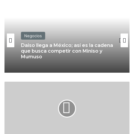
Negocios
Negocios
Daiso llega a México; así es la cadena
que busca competir con Miniso y
Mumuso
Fintech inician como bancos con
pérdidas de más de 4,000 mdp
M
é
x
i
c
o
a
m