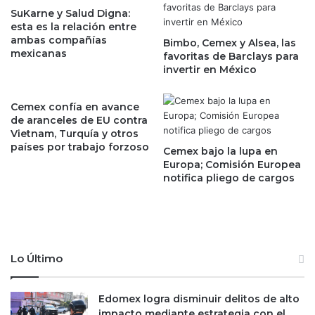
t
SuKarne y Salud Digna:
e
esta es la relación entre
o
B
ambas compañías
s
Bimbo, Cemex y Alsea, las
a
mexicanas
favoritas de Barclays para
“
c
invertir en México
c
h
h
o
o
c
Cemex confía en avance
c
o
de aranceles de EU contra
o
d
Vietnam, Turquía y otros
l
países por trabajo forzoso
e
Cemex bajo la lupa en
a
l
Europa; Comisión Europea
t
a
notifica pliego de cargos
e
B
”
M
h
V
a
p
s
o
Lo Último
t
r
a
a
d
m
Edomex logra disminuir delitos de alto
i
p
impacto mediante estrategia con el