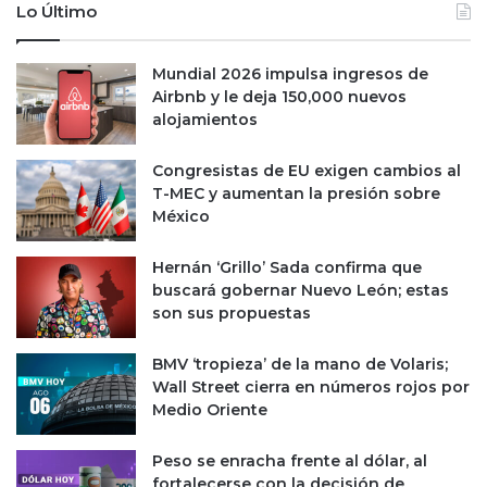
r
r
Lo Último
a
e
n
n
Mundial 2026 impulsa ingresos de
c
t
Airbnb y le deja 150,000 nuevos
e
a
alojamientos
l
r
e
á
s
n
Congresistas de EU exigen cambios al
d
a
T-MEC y aumentan la presión sobre
e
r
México
D
a
o
n
Hernán ‘Grillo’ Sada confirma que
n
c
buscará gobernar Nuevo León; estas
a
e
son sus propuestas
l
l
d
e
BMV ‘tropieza’ de la mano de Volaris;
T
s
Wall Street cierra en números rojos por
r
:
Medio Oriente
u
D
m
o
Peso se enracha frente al dólar, al
p
n
fortalecerse con la decisión de