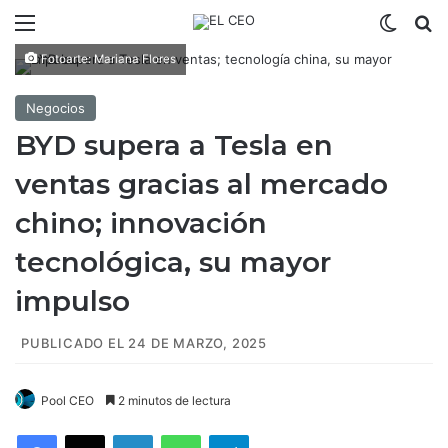
Menú
Switch
B
Fotoarte: Mariana Flores
Negocios
BYD supera a Tesla en
ventas gracias al mercado
chino; innovación
tecnológica, su mayor
impulso
PUBLICADO EL 24 DE MARZO, 2025
Pool CEO
2 minutos de lectura
Facebook
X
LinkedIn
WhatsApp
Telegram