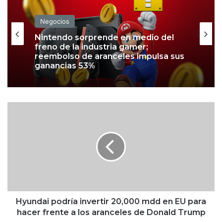
Negocios
Nintendo sorprende en medio del
freno de la industria gamer;
reembolso de aranceles impulsa sus
ganancias 53%
H
y
u
n
d
a
i
p
o
d
Hyundai podría invertir 20,000 mdd en EU para
r
hacer frente a los aranceles de Donald Trump
í