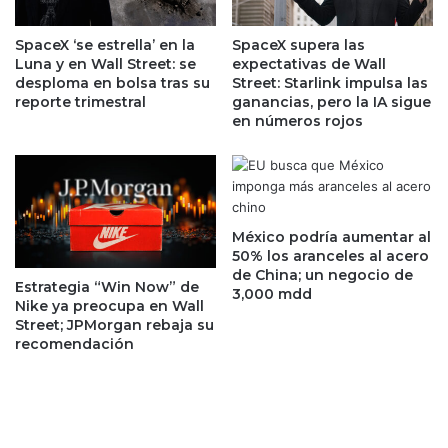
U
l
p
e
SpaceX ‘se estrella’ en la
SpaceX supera las
a
o
Luna y en Wall Street: se
expectativas de Wall
r
y
desploma en bolsa tras su
Street: Starlink impulsa las
a
g
reporte trimestral
ganancias, pero la IA sigue
h
en números rojos
a
a
s
c
d
e
e
r
V
f
e
México podría aumentar al
r
n
50% los aranceles al acero
e
e
de China; un negocio de
Estrategia “Win Now” de
n
z
3,000 mdd
Nike ya preocupa en Wall
t
u
Street; JPMorgan rebaja su
e
e
recomendación
a
l
l
a
o
e
s
n
a
f