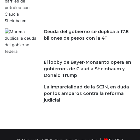
P
u
a
p
c
a
h
r
u
t
Deuda del gobierno se duplica a 17.8
c
i
billones de pesos con la 4T
a
c
i
p
a
El lobby de Bayer-Monsanto opera en
c
gobiernos de Claudia Sheinbaum y
i
Donald Trump
ó
La imparcialidad de la SCJN, en duda
n
por los amparos contra la reforma
e
judicial
n
e
l
M
u
n
d