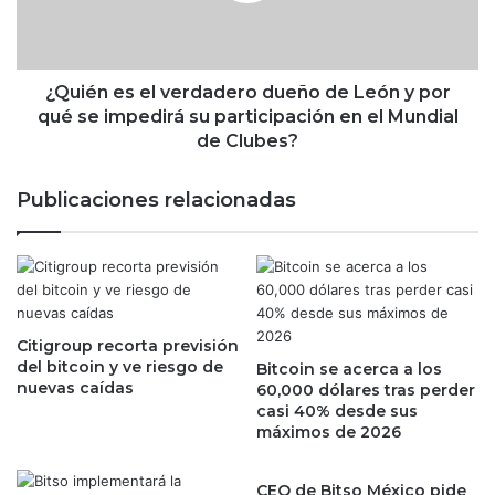
e
e
l
s
b
e
a
l
¿Quién es el verdadero dueño de León y por
n
v
qué se impedirá su participación en el Mundial
d
e
de Clubes?
e
r
r
d
Publicaciones relacionadas
a
a
z
d
o
e
d
r
e
o
i
d
n
Citigroup recorta previsión
u
del bitcoin y ve riesgo de
i
Bitcoin se acerca a los
e
nuevas caídas
60,000 dólares tras perder
c
ñ
casi 40% desde sus
i
o
máximos de 2026
o
d
a
e
l
L
CEO de Bitso México pide