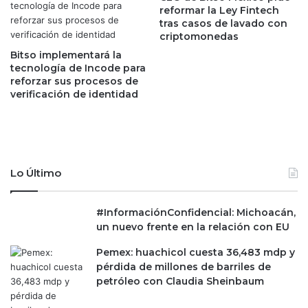
a
e
reformar la Ley Fintech
s
ó
tras casos de lavado con
o
criptomonedas
n
b
y
Bitso implementará la
r
p
tecnología de Incode para
a
o
reforzar sus procesos de
s
verificación de identidad
r
d
q
e
u
l
é
t
s
r
e
Lo Último
e
i
n
m
M
p
#InformaciónConfidencial: Michoacán,
é
e
un nuevo frente en la relación con EU
x
d
Pemex: huachicol cuesta 36,483 mdp y
i
i
pérdida de millones de barriles de
c
r
petróleo con Claudia Sheinbaum
o
á
-
s