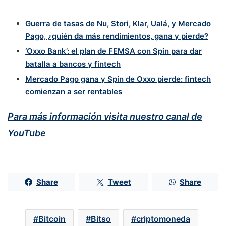
Guerra de tasas de Nu, Stori, Klar, Ualá, y Mercado
Pago, ¿quién da más rendimientos, gana y pierde?
‘Oxxo Bank’: el plan de FEMSA con Spin para dar
batalla a bancos y fintech
Mercado Pago gana y Spin de Oxxo pierde: fintech
comienzan a ser rentables
Para más información visita nuestro canal de
YouTube
Share
Tweet
Share
Bitcoin
Bitso
criptomoneda