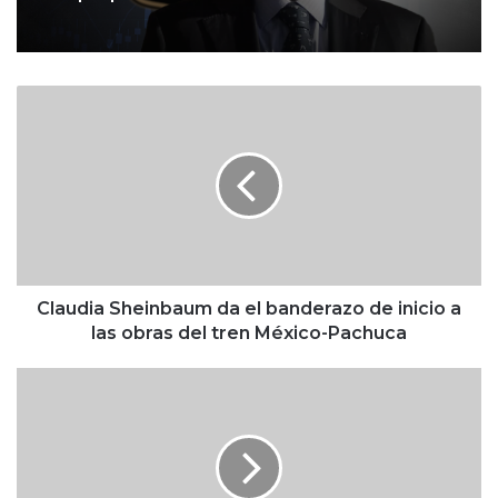
C
l
a
u
d
i
a
S
h
e
Claudia Sheinbaum da el banderazo de inicio a
i
las obras del tren México-Pachuca
n
b
¿
a
Q
u
u
m
i
d
é
a
n