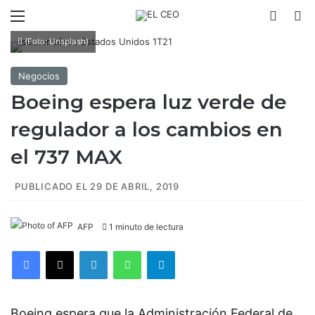
Menú
Switch
B
(Foto: Unsplash)
Negocios
Boeing espera luz verde de
regulador a los cambios en
el 737 MAX
PUBLICADO EL 29 DE ABRIL, 2019
AFP
1 minuto de lectura
Facebook
X
LinkedIn
WhatsApp
Telegram
Boeing espera que la Administración Federal de