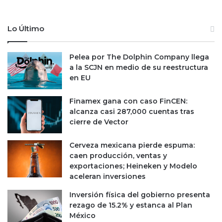
r
d
e
r
n
Lo Último
í
t
a
e
n
a
Pelea por The Dolphin Company llega
e
l
a la SCJN en medio de su reestructura
s
a
en EU
t
s
a
e
Finamex gana con caso FinCEN:
r
x
alcanza casi 287,000 cuentas tras
e
p
cierre de Vector
n
e
r
c
Cerveza mexicana pierde espuma:
i
t
caen producción, ventas y
e
a
exportaciones; Heineken y Modelo
s
t
aceleran inversiones
g
i
o
v
Inversión física del gobierno presenta
a
rezago de 15.2% y estanca al Plan
s
México
,