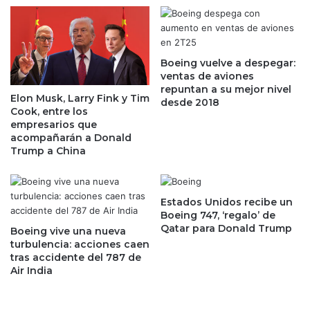
u
e
n
G
c
o
i
o
o
Boeing vuelve a despegar:
g
ventas de aviones
n
l
repuntan a su mejor nivel
a
e
Elon Musk, Larry Fink y Tim
desde 2018
b
,
Cook, entre los
a
s
empresarios que
j
e
acompañarán a Donald
o
Trump a China
q
n
u
o
e
r
d
Estados Unidos recibe un
m
a
Boeing 747, ‘regalo’ de
a
c
Qatar para Donald Trump
Boeing vive una nueva
s
o
turbulencia: acciones caen
q
r
tras accidente del 787 de
u
t
Air India
e
a
p
f
o