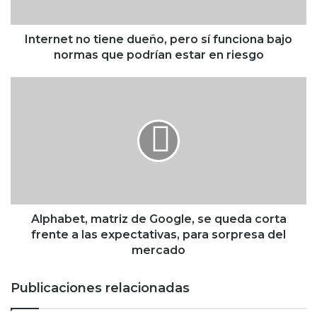
t
n
o
Internet no tiene dueño, pero sí funciona bajo
t
normas que podrían estar en riesgo
i
e
A
n
l
e
p
d
h
u
a
e
b
ñ
e
o
t
,
,
p
m
Alphabet, matriz de Google, se queda corta
e
a
frente a las expectativas, para sorpresa del
r
t
mercado
o
r
s
i
Publicaciones relacionadas
í
z
f
d