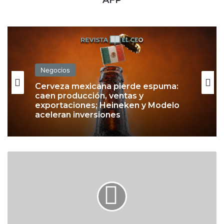
AFP
Negocios
Cerveza mexicana pierde espuma:
caen producción, ventas y
exportaciones; Heineken y Modelo
aceleran inversiones
I
n
t
e
r
n
e