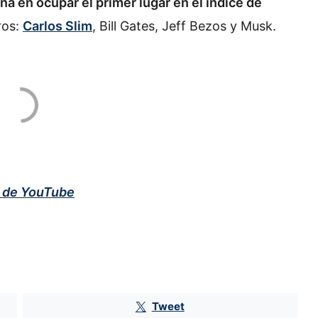
na en ocupar el primer lugar en el índice de
ros:
Carlos Slim
, Bill Gates, Jeff Bezos y Musk.
l de YouTube
Heineken redobla apuesta por Six
para recuperar el mercado
mexicano
Tweet