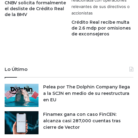
i
n
CNBV solicita formalmente
c
o
el desliste de Crédito Real
a
d
de la BMV
d
e
Crédito Real recibe multa
e
u
de 2.6 mdp por omisiones
l
n
de exconsejeros
m
n
u
u
n
e
d
v
o
o
Lo Último
y
a
q
p
u
o
Pelea por The Dolphin Company llega
e
y
a la SCJN en medio de su reestructura
s
o
en EU
u
p
p
a
Finamex gana con caso FinCEN:
e
r
alcanza casi 287,000 cuentas tras
r
a
cierre de Vector
ó
a
a
m