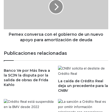
A
e
r
x
n
c
a
o
u
n
l
v
t
e
Pemex conversa con el gobierno de un nuevo
,
r
apoyo para amortización de deuda
l
s
a
a
Publicaciones relacionadas
p
c
e
o
r
n
s
Banco Ve por Más lleva a
e
la SCJN la disputa por la
o
l
salida de obras de Frida
n
La caída de Crédito Real
g
Kahlo
deja un precedente para la
a
o
CNBV
m
b
á
i
s
e
r
r