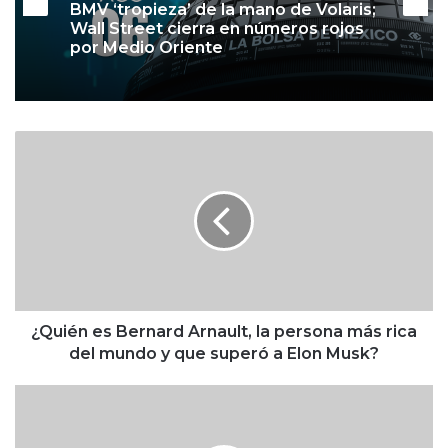
BMV ‘tropieza’ de la mano de Volaris;
Wall Street cierra en números rojos
por Medio Oriente
¿
Q
u
i
é
n
e
s
B
e
¿Quién es Bernard Arnault, la persona más rica
r
del mundo y que superó a Elon Musk?
n
a
P
r
e
d
m