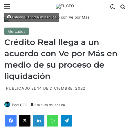
Menú
Switch
B
Fotoarte: Andrea Velázquez
Mercados
Crédito Real llega a un
acuerdo con Ve por Más en
medio de su proceso de
liquidación
PUBLICADO EL 14 DE DICIEMBRE, 2022
Pool CEO
1 minuto de lectura
Facebook
X
LinkedIn
WhatsApp
Telegram