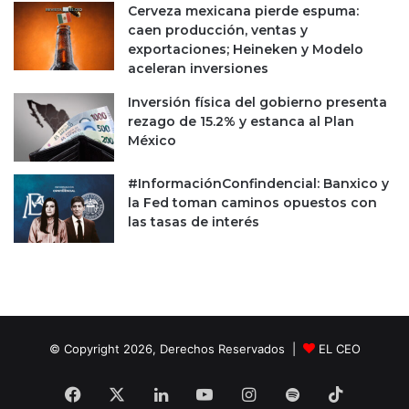
Cerveza mexicana pierde espuma:
E
o
caen producción, ventas y
l
r
exportaciones; Heineken y Modelo
o
t
aceleran inversiones
n
i
M
z
Inversión física del gobierno presenta
u
a
rezago de 15.2% y estanca al Plan
s
c
México
k
i
?
ó
#InformaciónConfindencial: Banxico y
n
la Fed toman caminos opuestos con
d
las tasas de interés
e
d
e
u
d
a
© Copyright 2026, Derechos Reservados |
EL CEO
Facebook
X
LinkedIn
YouTube
Instagram
Spotify
TikTok