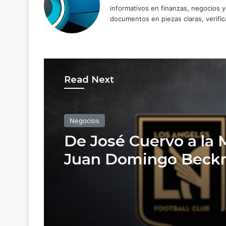
informativos en finanzas, negocios 
documentos en piezas claras, verific
Read Next
Negocios
De José Cuervo a la 
Juan Domingo Bec
entra al grupo propie
de LAFC