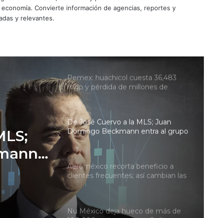
de activos en México
y economía. Convierte información de agencias, reportes y
adas y relevantes.
Fondos pierden arbitraje de 219
mdd contra México por conflicto
con TV Azteca
Pemex: huachicol cuesta 36,483
mdp y pérdida de millones de
barriles de petróleo con Claudia
Sheinbaum
De José Cuervo a la MLS; Juan
Domingo Beckmann entra al grupo
MLS;
propietario de LAFC
kmann
Aeroméxico recorta beneficio a
tario
clientes frecuentes; así cambian las
salas VIP
Nu México deja hueco de más de