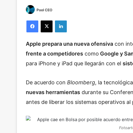
Pool CEO
Facebook
X
LinkedIn
Apple prepara una nueva ofensiva
con inte
frente a competidores
como
Google y Sa
para iPhone y iPad que llegarán con el
sis
De acuerdo con
Bloomberg
, la tecnológic
nuevas herramientas
durante su Conferen
antes de liberar los sistemas operativos al
Fotoart