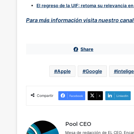
El regreso de la UIF: retoma su relevancia e
Para más información visita nuestro cana
Share
Apple
Google
intelige
Compartir
Facebook
X
LinkedIn
Pool CEO
Mesa de redacción de EL CEO. Encarg