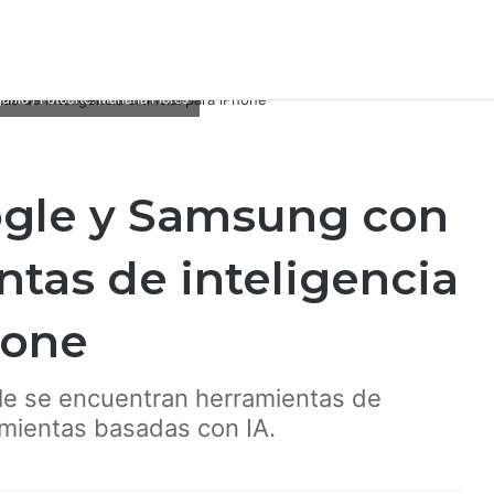
nio / Fotoarte: Mariana Flores
ogle y Samsung con
tas de inteligencia
hone
le se encuentran herramientas de
amientas basadas con IA.