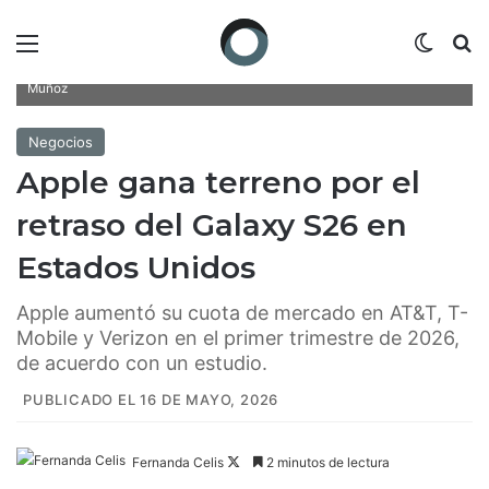
Menú
Switch
B
Apple se benefició del lanzamiento del iPhone 17/Fotoarte: Karla
Muñoz
Negocios
Apple gana terreno por el
retraso del Galaxy S26 en
Estados Unidos
Apple aumentó su cuota de mercado en AT&T, T-
Mobile y Verizon en el primer trimestre de 2026,
de acuerdo con un estudio.
PUBLICADO EL 16 DE MAYO, 2026
Fernanda Celis
F
2 minutos de lectura
o