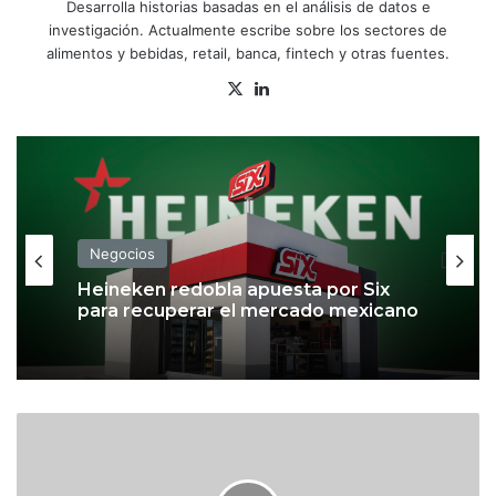
Desarrolla historias basadas en el análisis de datos e
investigación. Actualmente escribe sobre los sectores de
alimentos y bebidas, retail, banca, fintech y otras fuentes.
X
Lin
ke
dIn
Negocios
Heineken redobla apuesta por Six
para recuperar el mercado mexicano
E
T
F
’