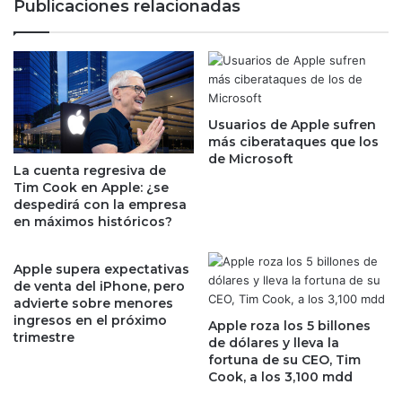
Publicaciones relacionadas
a
n
n
C
t
a
e
r
t
l
r
o
o
Usuarios de Apple sufren
s
más ciberataques que los
p
C
de Microsoft
i
a
La cuenta regresiva de
e
r
Tim Cook en Apple: ¿se
z
p
despedirá con la empresa
o
i
en máximos históricos?
s
o
d
e
Apple supera expectativas
e
n
de venta del iPhone, pero
f
P
advierte sobre menores
o
e
ingresos en el próximo
Apple roza los 5 billones
n
m
trimestre
de dólares y lleva la
d
e
fortuna de su CEO, Tim
o
x
Cook, a los 3,100 mdd
s
s