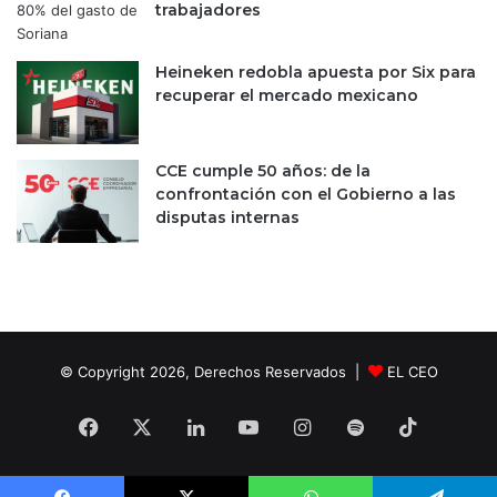
s
trabajadores
Heineken redobla apuesta por Six para
recuperar el mercado mexicano
CCE cumple 50 años: de la
confrontación con el Gobierno a las
disputas internas
© Copyright 2026, Derechos Reservados |
EL CEO
Facebook
X
LinkedIn
YouTube
Instagram
Spotify
TikTok