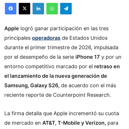
Facebook
X
LinkedIn
WhatsApp
Telegram
l
l
o
Apple
logró ganar participación en las tres
w
o
principales
operadoras
de Estados Unidos
n
durante el primer trimestre de 2026, impulsada
X
por el desempeño de la serie
iPhone 17
y por un
entorno competitivo marcado por el
retraso en
el lanzamiento de la nueva generación de
Samsung, Galaxy S26,
de acuerdo con el más
reciente reporte de Counterpoint Research.
La firma detalla que Apple incrementó su cuota
de mercado en
AT&T, T-Mobile y Verizon,
para