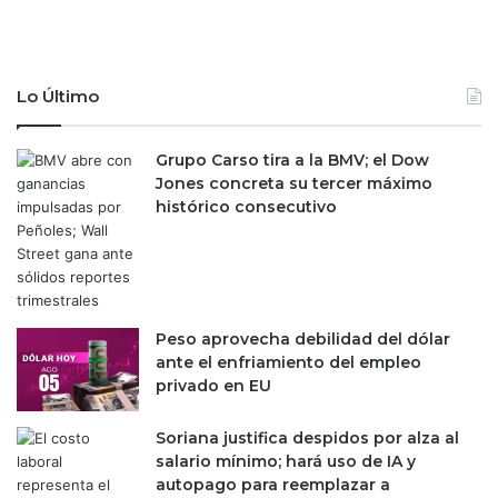
a
u
c
p
t
e
i
r
Lo Último
v
a
o
r
s
í
Grupo Carso tira a la BMV; el Dow
a
Jones concreta su tercer máximo
l
histórico consecutivo
o
s
2
m
d
p
Peso aprovecha debilidad del dólar
a
ante el enfriamiento del empleo
n
privado en EU
u
a
Soriana justifica despidos por alza al
l
salario mínimo; hará uso de IA y
e
autopago para reemplazar a