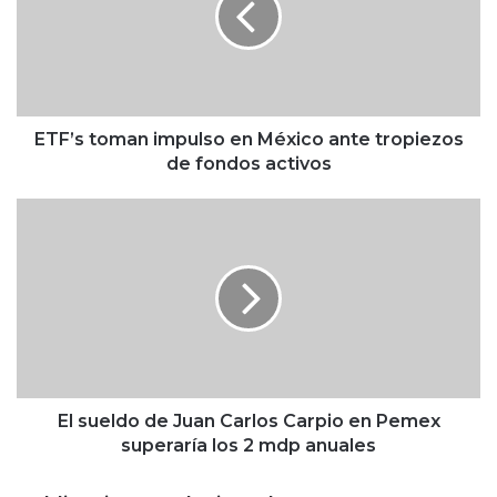
s
t
o
m
a
n
ETF’s toman impulso en México ante tropiezos
i
de fondos activos
m
p
E
u
l
l
s
s
u
o
e
e
l
n
d
M
o
é
d
x
e
El sueldo de Juan Carlos Carpio en Pemex
i
J
superaría los 2 mdp anuales
c
u
o
a