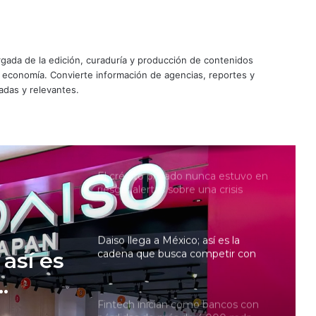
reembolso de aranceles impulsa
sus ganancias 53%
Nu ya es banco en México; arranca
operaciones con más de 120,000
ada de la edición, curaduría y producción de contenidos
mdp en activos
y economía. Convierte información de agencias, reportes y
adas y relevantes.
El crédito privado nunca estuvo en
riesgo; alertas sobre una crisis
serían exageradas
Daiso llega a México; así es la
cadena que busca competir con
Miniso y Mumuso
Fintech inician como bancos con
pérdidas de más de 4,000 mdp
 de
Greg Abel, CEO de Berkshire,