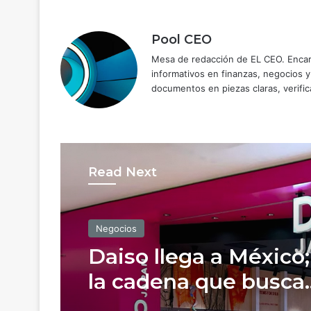
Pool CEO
Mesa de redacción de EL CEO. Encarg
informativos en finanzas, negocios 
documentos en piezas claras, verific
Read Next
Negocios
Negocios
Fintech inician como
bancos con pérdidas