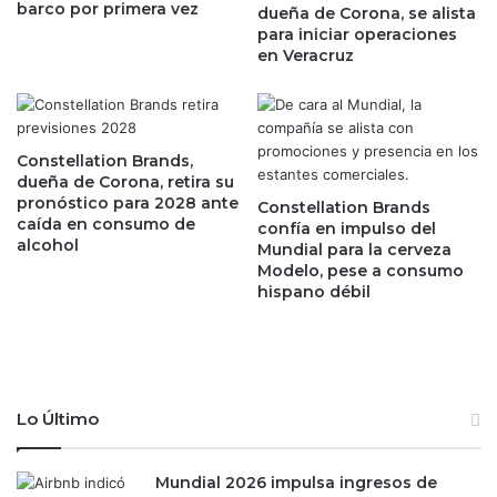
barco por primera vez
u
dueña de Corona, se alista
e
para iniciar operaciones
e
s
en Veracruz
s
d
u
e
c
g
o
a
h
n
Constellation Brands,
e
a
dueña de Corona, retira su
t
n
pronóstico para 2028 ante
Constellation Brands
e
caída en consumo de
c
confía en impulso del
alcohol
l
i
Mundial para la cerveza
l
Modelo, pese a consumo
a
hispano débil
e
s
g
f
a
i
a
s
ó
c
r
a
Lo Último
b
l
i
e
t
s
Mundial 2026 impulsa ingresos de