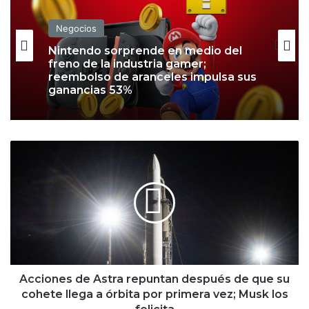
Negocios
Negocios
Nintendo sorprende en medio del
freno de la industria gamer;
reembolso de aranceles impulsa sus
Nu ya es banco en México; arranca
ganancias 53%
operaciones con más de 120,000
mdp en activos
A
c
c
i
o
n
e
s
d
e
Acciones de Astra repuntan después de que su
A
cohete llega a órbita por primera vez; Musk los
s