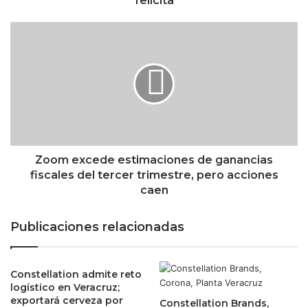
felicita
t
r
Z
a
o
r
o
e
m
p
e
u
x
n
c
t
e
a
d
n
e
Zoom excede estimaciones de ganancias
d
e
fiscales del tercer trimestre, pero acciones
e
s
caen
s
t
p
i
Publicaciones relacionadas
u
m
é
a
s
c
d
Constellation admite reto
i
e
logístico en Veracruz;
o
exportará cerveza por
q
Constellation Brands,
n