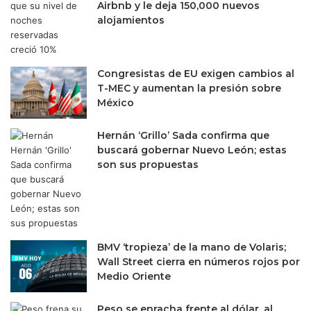
a
d
Airbnb y le deja 150,000 nuevos
p
e
alojamientos
o
l
r
t
p
e
Congresistas de EU exigen cambios al
r
r
T-MEC y aumentan la presión sobre
i
c
México
m
e
e
r
r
Hernán ‘Grillo’ Sada confirma que
t
a
buscará gobernar Nuevo León; estas
r
v
son sus propuestas
i
e
m
z
e
;
s
M
t
u
r
BMV ‘tropieza’ de la mano de Volaris;
s
e
Wall Street cierra en números rojos por
k
,
Medio Oriente
l
p
o
e
Peso se enracha frente al dólar, al
s
r