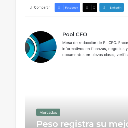
Compartir
Facebook
X
LinkedIn
Pool CEO
Mesa de redacción de EL CEO. Encarg
informativos en finanzas, negocios 
documentos en piezas claras, verific
Read Next
Mercados
Peso registra su mej