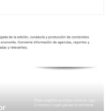
Pago
Grupo Carso ‘tira’ a la BMV; el Dow
Jones concreta su tercer máximo
histórico consecutivo
Peso aprovecha debilidad del dólar
ada de la edición, curaduría y producción de contenidos
ante el enfriamiento del empleo
privado en EU
y economía. Convierte información de agencias, reportes y
adas y relevantes.
La maniobra de Scott Bessent para
impulsar al yen y lo que busca
conseguir
Peñoles y Grupo México apuntalan
las ganancias de la BMV; el S&P
alcanza un nuevo máximo
Peso registra su mejor nivel en casi
6 meses y logra ganancia semanal
or
de 1.05%