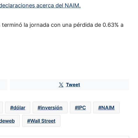
eclaraciones acerca del NAIM.
es terminó la jornada con una pérdida de 0.63% a
Tweet
Dueña de Torre Latinoamericana
avanza en deslite de BMV; solicita
aval de CNBV
dólar
inversión
IPC
NAIM
deweb
Wall Street
Casas de bolsa superan 27.7
millones de cuentas; GBM
concentra 96% gracias a Mercado