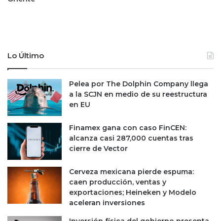
e
a
a
r
1
á
2
L
,
a
0
c
Lo Último
0
t
0
a
Pelea por The Dolphin Company llega
m
c
a la SCJN en medio de su reestructura
d
y
en EU
p
d
e
e
n
n
Finamex gana con caso FinCEN:
2
l
alcanza casi 287,000 cuentas tras
0
o
cierre de Vector
2
s
2
p
Cerveza mexicana pierde espuma:
r
caen producción, ventas y
ó
exportaciones; Heineken y Modelo
x
aceleran inversiones
i
m
Inversión física del gobierno presenta