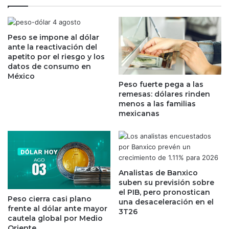
v
S
i
a
s
v
u
Peso se impone al dólar
a
ante la reactivación del
a
n
apetito por el riesgo y los
l
z
datos de consumo en
e
a
México
n
e
Peso fuerte pega a las
M
n
remesas: dólares rinden
é
M
menos a las familias
x
é
mexicanas
i
x
c
i
o
c
a
o
s
;
Analistas de Banxico
c
c
suben su previsión sobre
i
o
el PIB, pero pronostican
e
Peso cierra casi plano
m
una desaceleración en el
frente al dólar ante mayor
n
p
3T26
cautela global por Medio
d
r
Oriente