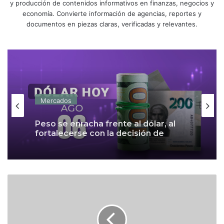
y producción de contenidos informativos en finanzas, negocios y
economía. Convierte información de agencias, reportes y
documentos en piezas claras, verificadas y relevantes.
Mercados
Peso se enracha frente al dólar, al
fortalecerse con la decisión de
Banxico
I
n
v
e
r