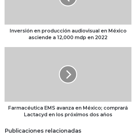
s
i
ó
n
e
Inversión en producción audiovisual en México
n
asciende a 12,000 mdp en 2022
p
r
F
o
a
d
r
u
m
c
a
c
c
i
é
ó
u
n
t
a
i
Farmacéutica EMS avanza en México; comprará
u
c
Lactacyd en los próximos dos años
d
a
i
E
Publicaciones relacionadas
o
M