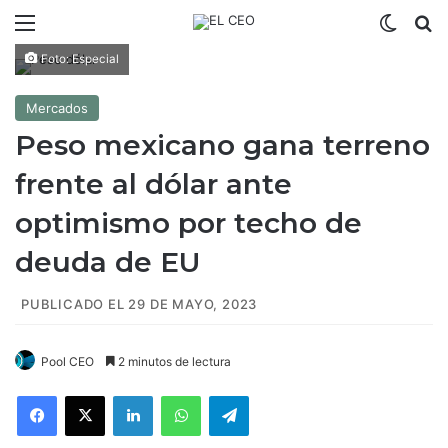
Menú
Switch
B
Foto: Especial
Mercados
Peso mexicano gana terreno
frente al dólar ante
optimismo por techo de
deuda de EU
PUBLICADO EL 29 DE MAYO, 2023
Pool CEO
2 minutos de lectura
Facebook
X
LinkedIn
WhatsApp
Telegram