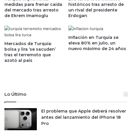
4
medidas para frenar caída
históricos tras arresto de
o
del mercado tras arresto
un rival del presidente
%
p
de Ekrem Imamoglu
Erdogan
e
c
n
i
2
ó
0
n
Inflación en Turquía se
2
d
eleva 80% en julio, un
Mercados de Turquía:
0
e
nuevo máximo de 24 años
bolsa y lira ‘se sacuden’
y
u
tras el terremoto que
p
azotó al país
n
i
d
e
ó
r
l
d
a
e
r
Lo Último
t
d
í
i
t
g
El problema que Apple deberá resolver
u
i
antes del lanzamiento del iPhone 18
l
t
Pro
o
a