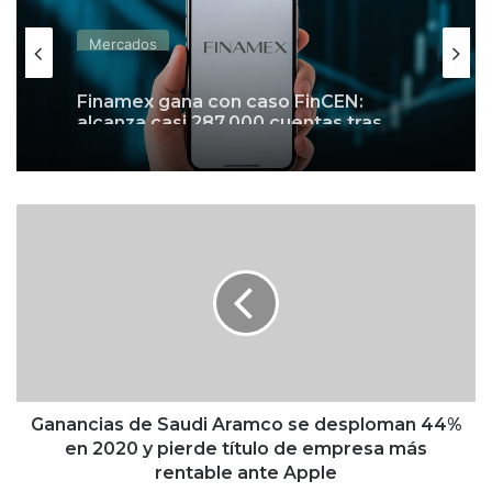
Mercados
Finamex gana con caso FinCEN:
alcanza casi 287,000 cuentas tras
cierre de Vector
G
a
n
a
n
c
i
a
s
d
Ganancias de Saudi Aramco se desploman 44%
e
en 2020 y pierde título de empresa más
S
rentable ante Apple