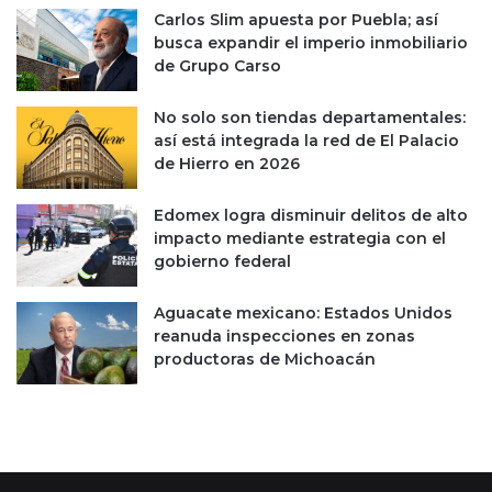
d
l
Carlos Slim apuesta por Puebla; así
e
p
busca expandir el imperio inmobiliario
e
u
de Grupo Carso
m
e
p
d
No solo son tiendas departamentales:
r
e
así está integrada la red de El Palacio
e
n
de Hierro en 2026
s
e
a
c
Edomex logra disminuir delitos de alto
m
e
impacto mediante estrategia con el
á
s
gobierno federal
s
i
r
t
e
a
Aguacate mexicano: Estados Unidos
n
r
reanuda inspecciones en zonas
t
a
productoras de Michoacán
a
p
b
r
l
o
e
b
a
a