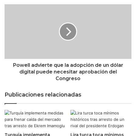
a
u
P
d
o
i
w
A
e
r
l
a
l
m
a
c
d
o
v
s
i
Powell advierte que la adopción de un dólar
e
e
digital puede necesitar aprobación del
d
r
Congreso
e
t
s
e
Publicaciones relacionadas
p
q
l
u
o
e
m
l
a
a
n
a
4
Turquía implementa
Lira turca toca mínimos
d