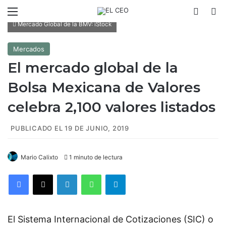
Menú
Switch
B
Mercado Global de la BMV: iStock
Mercados
El mercado global de la
Bolsa Mexicana de Valores
celebra 2,100 valores listados
PUBLICADO EL 19 DE JUNIO, 2019
Mario Calixto
1 minuto de lectura
Facebook
X
LinkedIn
WhatsApp
Telegram
El Sistema Internacional de Cotizaciones (SIC) o