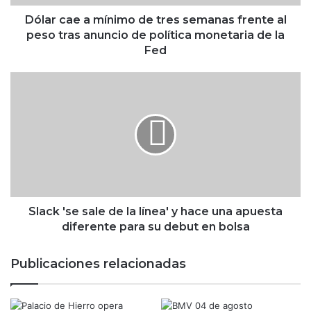
a
m
Dólar cae a mínimo de tres semanas frente al
í
peso tras anuncio de política monetaria de la
n
Fed
i
m
S
o
l
d
a
e
c
t
k
r
'
e
s
s
e
s
s
e
a
Slack 'se sale de la línea' y hace una apuesta
m
l
diferente para su debut en bolsa
a
e
n
d
Publicaciones relacionadas
a
e
s
l
f
a
r