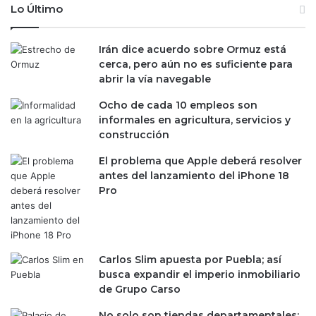
Lo Último
d
i
e
f
p
e
Irán dice acuerdo sobre Ormuz está
o
r
cerca, pero aún no es suficiente para
l
e
abrir la vía navegable
í
n
t
t
Ocho de cada 10 empleos son
i
e
informales en agricultura, servicios y
c
p
construcción
a
a
m
r
El problema que Apple deberá resolver
o
a
antes del lanzamiento del iPhone 18
n
s
Pro
e
u
t
d
a
e
r
b
Carlos Slim apuesta por Puebla; así
i
u
busca expandir el imperio inmobiliario
a
t
de Grupo Carso
d
e
e
n
No solo son tiendas departamentales: