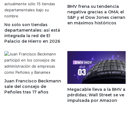
l
e
BMV frena su tendencia
í
negativa gracias a OMA; el
n
n
S&P y el Dow Jones cierran
t
e
en máximos históricos
e
No solo son tiendas
a
departamentales: así está
a
'
integrada la red de El
l
y
Palacio de Hierro en 2026
p
h
e
a
s
c
o
e
t
u
r
n
a
a
Juan Francisco Beckmann
s
a
sale del consejo de
Megacable lleva a la BMV a
a
Peñoles tras 17 años
p
pérdidas; Wall Street se ve
n
u
impulsada por Amazon
u
e
n
s
c
t
i
a
o
d