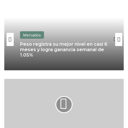
Mercados
Peso registra su mejor nivel en casi 6
meses y logra ganancia semanal de
1.05%
D
ó
l
a
r
c
a
e