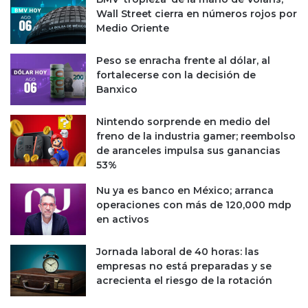
s
s
Wall Street cierra en números rojos por
a
c
Medio Oriente
m
i
b
u
i
Peso se enracha frente al dólar, al
d
e
fortalecerse con la decisión de
a
n
Banxico
d
t
e
a
s
Nintendo sorprende en medio del
l
a
freno de la industria gamer; reembolso
l
de aranceles impulsa sus ganancias
f
53%
i
Nu ya es banco en México; arranca
n
operaciones con más de 120,000 mdp
a
en activos
l
i
z
Jornada laboral de 40 horas: las
a
empresas no está preparadas y se
r
acrecienta el riesgo de la rotación
e
l