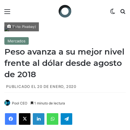
Menú
Switch
B
(Foto: Pixabay)
Mercados
Peso avanza a su mejor nivel
frente al dólar desde agosto
de 2018
PUBLICADO EL 20 DE ENERO, 2020
Pool CEO
1 minuto de lectura
Facebook
X
LinkedIn
WhatsApp
Telegram