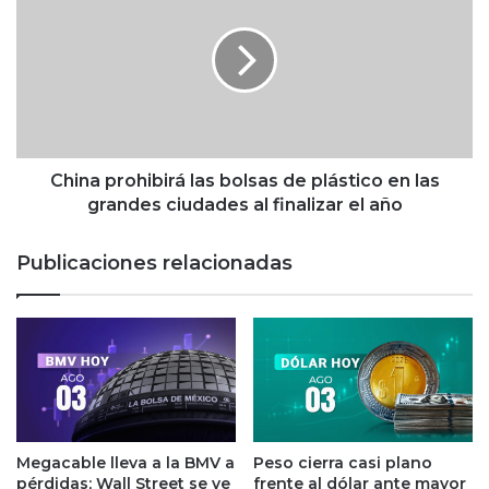
n
i
a
n
p
a
e
p
t
r
r
o
o
h
l
i
China prohibirá las bolsas de plástico en las
e
b
grandes ciudades al finalizar el año
r
i
a
r
Publicaciones relacionadas
s
á
a
l
r
a
e
s
n
b
o
o
v
l
a
s
r
a
Megacable lleva a la BMV a
Peso cierra casi plano
s
s
pérdidas; Wall Street se ve
frente al dólar ante mayor