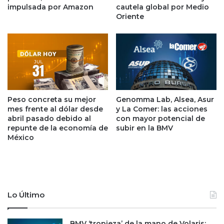
e
d
impulsada por Amazon
cautela global por Medio
o
e
Oriente
m
p
o
l
r
á
i
s
r
t
f
i
r
c
e
Peso concreta su mejor
Genomma Lab, Alsea, Asur
o
mes frente al dólar desde
y La Comer: las acciones
n
e
abril pasado debido al
con mayor potencial de
t
n
repunte de la economía de
subir en la BMV
e
l
México
a
a
l
s
a
g
c
r
r
a
i
Lo Último
n
s
d
i
e
BMV ‘tropieza’ de la mano de Volaris;