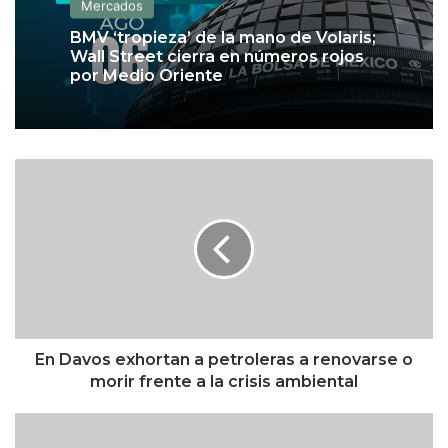
Mercados
BMV ‘tropieza’ de la mano de Volaris;
Wall Street cierra en números rojos
por Medio Oriente
E
n
D
a
v
o
s
e
x
h
En Davos exhortan a petroleras a renovarse o
o
morir frente a la crisis ambiental
r
t
C
a
h