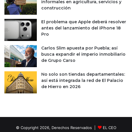
informales en agricultura, servicios y
s
construcción
i
5
El problema que Apple deberá resolver
0
antes del lanzamiento del iPhone 18
%
Pro
d
e
Carlos Slim apuesta por Puebla; así
s
busca expandir el imperio inmobiliario
u
de Grupo Carso
s
e
m
No solo son tiendas departamentales:
p
así está integrada la red de El Palacio
l
de Hierro en 2026
e
a
d
o
s
© Copyright 2026, Derechos Reservados |
EL CEO