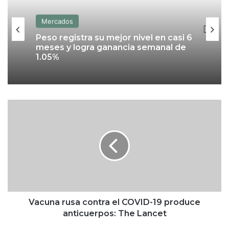
Mercados
Peso registra su mejor nivel en casi 6
meses y logra ganancia semanal de
1.05%
V
a
c
u
n
a
r
u
s
a
Vacuna rusa contra el COVID-19 produce
c
anticuerpos: The Lancet
o