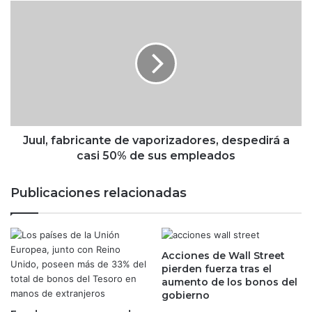
n
J
t
u
r
u
a
l
e
,
l
f
C
a
O
b
V
r
I
i
Juul, fabricante de vaporizadores, despedirá a
D
c
casi 50% de sus empleados
-
a
1
n
Publicaciones relacionadas
9
t
p
e
r
d
o
e
d
Acciones de Wall Street
v
pierden fuerza tras el
u
a
aumento de los bonos del
c
p
gobierno
e
o