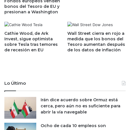
a
Fondos europeos venden
r
bonos del Tesoro de EU y
n
i
presionan a Washington
t
z
i
a
c
d
u
o
Cathie Wood, de Ark
Wall Street cierra en rojo a
e
r
Invest, sigue optimista
medida que los bonos del
r
e
sobre Tesla tras temores
Tesoro aumentan después
p
de recesión en EU
de los datos de inflación
s
o
,
s
d
:
e
T
s
h
p
Lo Último
e
e
L
d
a
i
Irán dice acuerdo sobre Ormuz está
n
r
cerca, pero aún no es suficiente para
c
á
abrir la vía navegable
e
a
t
c
Ocho de cada 10 empleos son
a