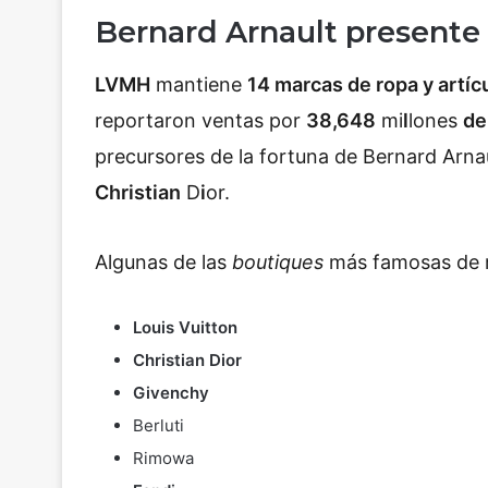
Bernard Arnault presente 
LVMH
mantiene
14 marcas de ropa y artícu
reportaron ventas por
38,648
mi
l
lones
de
precursores de la fortuna de Bernard Arnau
Christian
D
i
or.
Algunas de las
boutiques
más famosas de r
Louis Vuitton
Christian Dior
Givenchy
Berluti
Rimowa