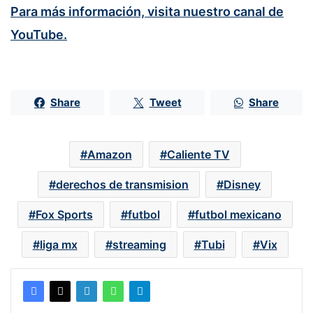
Para más información, visita nuestro canal de
YouTube.
Share
Tweet
Share
Amazon
Caliente TV
derechos de transmision
Disney
Fox Sports
futbol
futbol mexicano
liga mx
streaming
Tubi
Vix