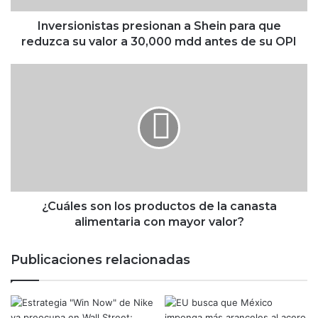
n
i
Inversionistas presionan a Shein para que
s
reduzca su valor a 30,000 mdd antes de su OPI
t
a
¿
s
C
p
u
r
á
e
l
s
e
i
s
o
s
n
o
a
n
¿Cuáles son los productos de la canasta
n
l
alimentaria con mayor valor?
a
o
S
s
Publicaciones relacionadas
h
p
e
r
i
o
n
d