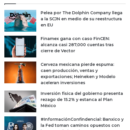
a
n
3
t
0
Pelea por The Dolphin Company llega
a
,
a la SCJN en medio de su reestructura
r
0
en EU
i
0
a
0
c
Finamex gana con caso FinCEN:
m
o
alcanza casi 287,000 cuentas tras
d
n
cierre de Vector
d
m
a
a
Cerveza mexicana pierde espuma:
n
y
caen producción, ventas y
t
o
exportaciones; Heineken y Modelo
e
r
aceleran inversiones
s
v
d
a
Inversión física del gobierno presenta
e
l
rezago de 15.2% y estanca al Plan
s
o
México
u
r
O
?
#InformaciónConfindencial: Banxico y
P
la Fed toman caminos opuestos con
I