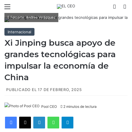
Menú
Switch
B
Fotoarte: Andrea Velázquez
Internacional
Xi Jinping busca apoyo de
grandes tecnológicas para
impulsar la economía de
China
PUBLICADO EL 17 DE FEBRERO, 2025
Pool CEO
2 minutos de lectura
Facebook
X
LinkedIn
WhatsApp
Telegram