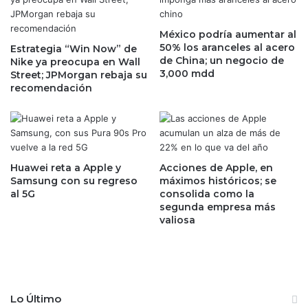
p
u
a
c
r
México podría aumentar al
t
50% los aranceles al acero
a
Estrategia “Win Now” de
o
de China; un negocio de
Nike ya preocupa en Wall
q
s
3,000 mdd
Street; JPMorgan rebaja su
u
d
recomendación
e
e
r
l
e
a
d
c
u
a
z
n
Huawei reta a Apple y
Acciones de Apple, en
c
a
Samsung con su regreso
máximos históricos; se
a
al 5G
consolida como la
s
segunda empresa más
s
t
valiosa
u
a
v
a
a
l
l
i
o
m
r
e
Lo Último