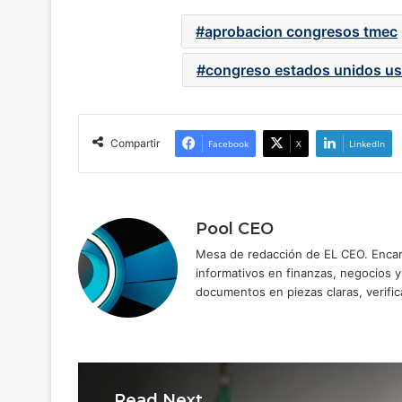
aprobacion congresos tmec
congreso estados unidos u
Compartir
Facebook
X
LinkedIn
Pool CEO
Mesa de redacción de EL CEO. Encarg
informativos en finanzas, negocios 
documentos en piezas claras, verific
Read Next