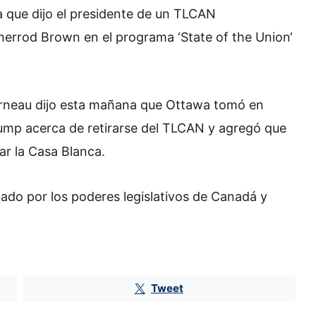
a que dijo el presidente de un TLCAN
Sherrod Brown en el programa
‘
State of the Union
‘
Morneau dijo esta mañana que Ottawa tomó en
rump acerca de retirarse del TLCAN y agregó que
ar la Casa Blanca.
ado por los poderes legislativos de Canadá y
Donald Trump no para: lanza
ofensiva comercial contra Canadá
Tweet
con aranceles de hasta 50%