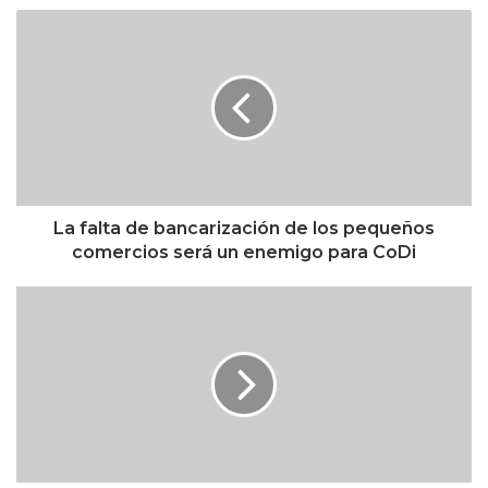
L
a
f
a
l
t
a
d
e
b
La falta de bancarización de los pequeños
a
comercios será un enemigo para CoDi
n
c
T
a
r
r
u
i
m
z
p
a
d
c
i
i
c
ó
e