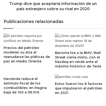
n
q
Trump dice que aceptaría información de un
d
u
país extranjero sobre su rival en 2020
e
e
l
a
Publicaciones relacionadas
o
c
s
e
p
p
e
t
q
a
u
Precios del petróleo
r
moderan su alza al
e
Banorte tira a la BMV; Wall
í
reanudarse las pláticas de
Street cierra mixto, con el
ñ
a
paz en Medio Oriente
Nasdaq en verde ante el
o
i
máximo histórico de Tesla
s
n
c
f
o
o
Hacienda reduce el
m
r
estímulo fiscal de los
Estos fueron los 6 factores
e
combustibles; en Magna
m
que impulsaron el petróleo
baja de 100 a 99.10%
r
en 2021
a
c
c
i
i