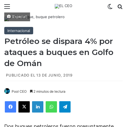
Menú
Switch
B
(Especial)
Internacional
Petróleo se dispara 4% por
ataques a buques en Golfo
de Omán
PUBLICADO EL 13 DE JUNIO, 2019
Pool CEO
2 minutos de lectura
Facebook
X
LinkedIn
WhatsApp
Telegram
Dos buques petroleros fueron presuntamente