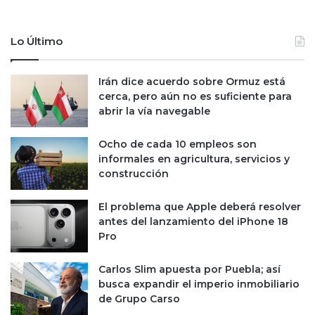
o
ó
s
n
s
d
Lo Último
e
e
r
u
á
n
Irán dice acuerdo sobre Ormuz está
u
p
cerca, pero aún no es suficiente para
n
a
abrir la vía navegable
e
í
n
s
Ocho de cada 10 empleos son
e
e
informales en agricultura, servicios y
m
x
construcción
i
t
g
r
El problema que Apple deberá resolver
o
a
antes del lanzamiento del iPhone 18
p
n
Pro
a
j
r
e
Carlos Slim apuesta por Puebla; así
a
r
busca expandir el imperio inmobiliario
C
o
de Grupo Carso
o
s
D