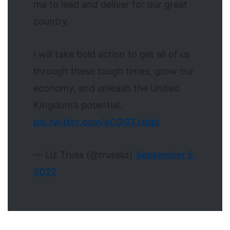
me to lead and deliver for our great
country.
I will take bold action to get all of us
through these tough times, grow our
economy, and unleash the United
Kingdom’s potential.
pic.twitter.com/xCGGTJzjqb
— Liz Truss (@trussliz)
September 5,
2022