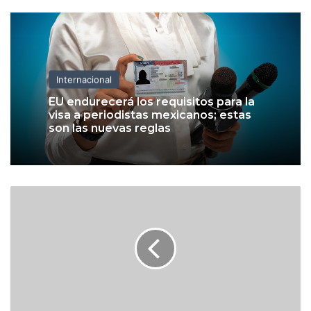
Internacional
EU endurecerá los requisitos para la
visa a periodistas mexicanos; estas
son las nuevas reglas
O
p
t
i
m
i
s
m
o