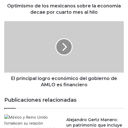
d
Optimismo de los mexicanos sobre la economía
e
decae por cuarto mes al hilo
l
o
E
s
l
m
p
e
r
x
i
i
n
c
c
a
i
n
p
o
a
El principal logro económico del gobierno de
s
l
AMLO es financiero
s
l
o
o
Publicaciones relacionadas
b
g
r
r
e
o
l
Alejandro Gertz Manero:
e
un patrimonio que incluye
a
c