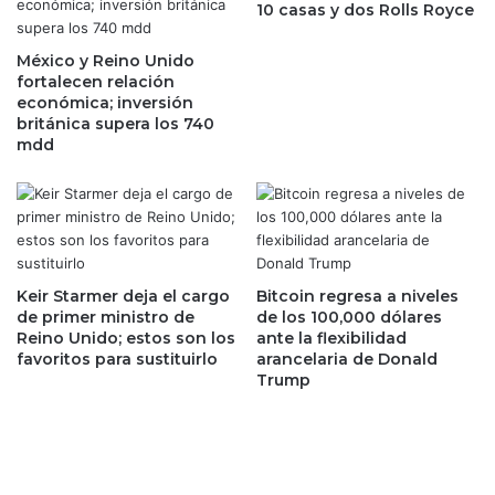
10 casas y dos Rolls Royce
e
o
c
n
o
México y Reino Unido
ó
fortalecen relación
n
m
económica; inversión
o
i
británica supera los 740
m
c
mdd
í
o
a
d
d
e
e
l
c
g
a
o
e
b
Keir Starmer deja el cargo
Bitcoin regresa a niveles
p
de primer ministro de
de los 100,000 dólares
i
Reino Unido; estos son los
ante la flexibilidad
o
e
favoritos para sustituirlo
arancelaria de Donald
r
r
Trump
c
n
u
o
a
d
r
e
t
A