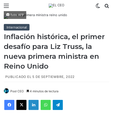
Menú
Switch
B
Foto: AFP
Internacional
Inflación histórica, el primer
desafío para Liz Truss, la
nueva primera ministra en
Reino Unido
PUBLICADO EL 5 DE SEPTIEMBRE, 2022
Pool CEO
4 minutos de lectura
Facebook
X
LinkedIn
WhatsApp
Telegram