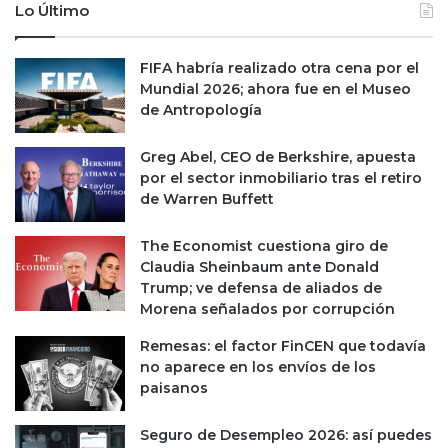
o
M
Lo Último
m
L
e
O
FIFA habría realizado otra cena por el
s
e
Mundial 2026; ahora fue en el Museo
a
s
de Antropología
l
f
h
i
i
n
Greg Abel, CEO de Berkshire, apuesta
l
a
por el sector inmobiliario tras el retiro
o
n
de Warren Buffett
c
i
The Economist cuestiona giro de
e
Claudia Sheinbaum ante Donald
r
Trump; ve defensa de aliados de
o
Morena señalados por corrupción
Remesas: el factor FinCEN que todavía
no aparece en los envíos de los
paisanos
Seguro de Desempleo 2026: así puedes