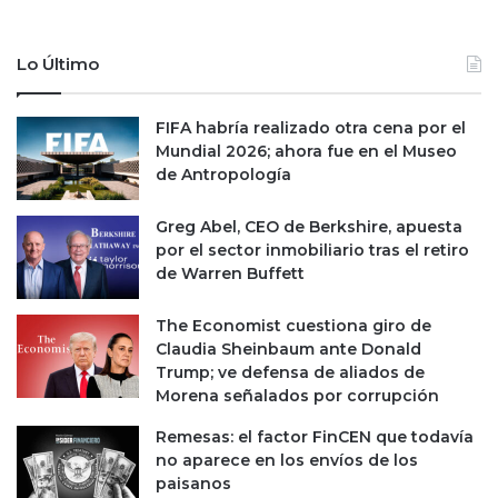
u
a
r
Lo Último
l
a
c
FIFA habría realizado otra cena por el
a
Mundial 2026; ahora fue en el Museo
d
de Antropología
e
n
Greg Abel, CEO de Berkshire, apuesta
a
por el sector inmobiliario tras el retiro
d
de Warren Buffett
e
s
The Economist cuestiona giro de
á
Claudia Sheinbaum ante Donald
n
Trump; ve defensa de aliados de
d
Morena señalados por corrupción
w
i
Remesas: el factor FinCEN que todavía
c
no aparece en los envíos de los
h
paisanos
e