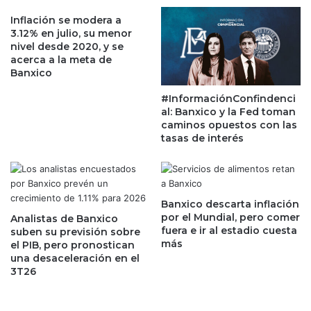
l
i
a
Inflación se modera a
b
3.12% en julio, su menor
i
l
nivel desde 2020, y se
n
e
acerca a la meta de
d
v
Banxico
u
e
s
n
#InformaciónConfindenci
t
t
al: Banxico y la Fed toman
r
a
caminos opuestos con las
i
q
tasas de interés
a
u
n
e
a
p
c
o
Banxico descarta inflación
i
d
por el Mundial, pero comer
Analistas de Banxico
o
r
fuera e ir al estadio cuesta
suben su previsión sobre
n
í
más
el PIB, pero pronostican
a
a
una desaceleración en el
l
v
3T26
a
l