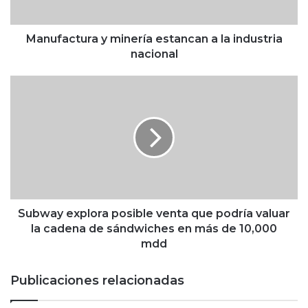
t
u
r
Manufactura y minería estancan a la industria
a
nacional
y
m
S
i
u
n
b
e
w
r
a
í
y
a
e
e
x
s
p
t
l
Subway explora posible venta que podría valuar
a
o
la cadena de sándwiches en más de 10,000
n
r
mdd
c
a
a
p
Publicaciones relacionadas
n
o
a
s