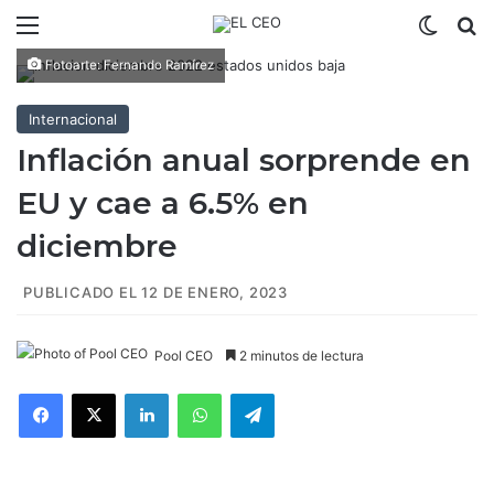
Menú
Switch
B
Fotoarte: Fernando Ramírez
Internacional
Inflación anual sorprende en
EU y cae a 6.5% en
diciembre
PUBLICADO EL 12 DE ENERO, 2023
Pool CEO
2 minutos de lectura
Facebook
X
LinkedIn
WhatsApp
Telegram