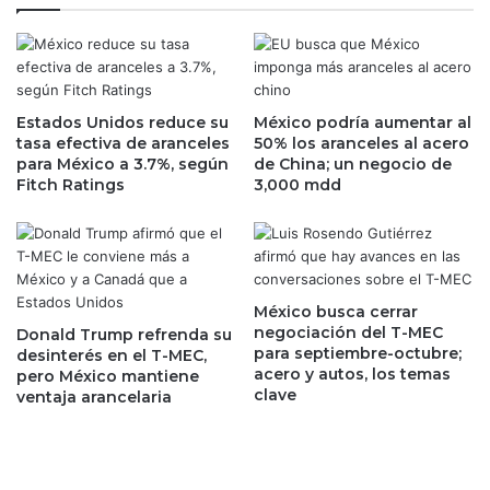
q
o
u
y
e
o
i
t
n
r
c
Estados Unidos reduce su
México podría aumentar al
a
tasa efectiva de aranceles
50% los aranceles al acero
l
s
para México a 3.7%, según
de China; un negocio de
i
o
Fitch Ratings
3,000 mdd
n
b
a
r
l
a
a
s
b
f
a
e
México busca cerrar
l
r
negociación del T-MEC
Donald Trump refrenda su
a
para septiembre-octubre;
r
desinterés en el T-MEC,
acero y autos, los temas
n
pero México mantiene
o
clave
ventaja arancelaria
z
v
a
i
h
a
a
r
c