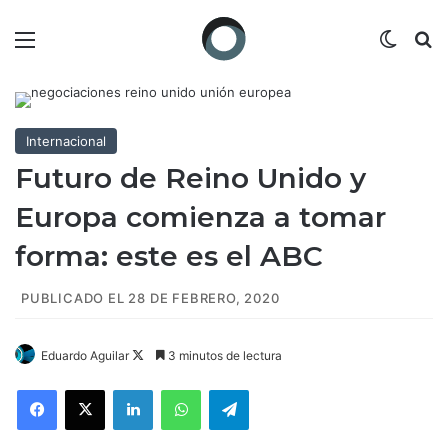
Menú
Switch
B
Internacional
Futuro de Reino Unido y
Europa comienza a tomar
forma: este es el ABC
PUBLICADO EL 28 DE FEBRERO, 2020
Eduardo Aguilar
F
3 minutos de lectura
o
Facebook
X
LinkedIn
WhatsApp
Telegram
l
l