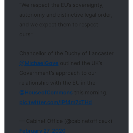
“We respect the EU’s sovereignty,
autonomy and distinctive legal order,
and we expect them to respect
ours.”
Chancellor of the Duchy of Lancaster
@MichaelGove
outlined the UK’s
Government’s approach to our
relationship with the EU in the
@HouseofCommons
this morning.
pic.twitter.com/lPf4m7cTHd
— Cabinet Office (@cabinetofficeuk)
February 27, 2020