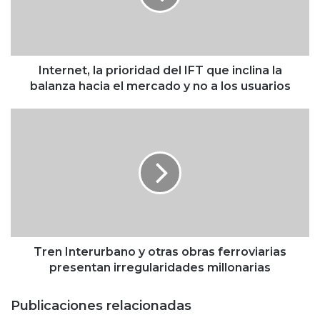
n
e
t
,
l
Internet, la prioridad del IFT que inclina la
a
balanza hacia el mercado y no a los usuarios
p
r
T
i
r
o
e
r
n
i
I
d
n
a
t
d
e
d
r
e
u
Tren Interurbano y otras obras ferroviarias
l
r
presentan irregularidades millonarias
I
b
F
a
Publicaciones relacionadas
T
n