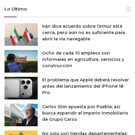
i
i
a
Lo Último
a
s
e
p
l
r
Irán dice acuerdo sobre Ormuz está
m
e
cerca, pero aún no es suficiente para
e
s
abrir la vía navegable
r
e
c
n
Ocho de cada 10 empleos son
a
t
informales en agricultura, servicios y
d
a
construcción
o
n
y
i
El problema que Apple deberá resolver
n
r
antes del lanzamiento del iPhone 18
o
r
Pro
a
e
l
g
Carlos Slim apuesta por Puebla; así
o
u
busca expandir el imperio inmobiliario
s
l
de Grupo Carso
u
a
s
r
u
i
No solo son tiendas departamentales: