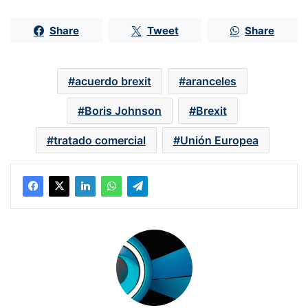
Share
Tweet
Share
acuerdo brexit
aranceles
Boris Johnson
Brexit
tratado comercial
Unión Europea