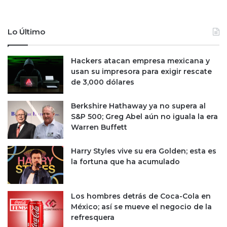
n
t
a
Lo Último
r
e
c
Hackers atacan empresa mexicana y
u
usan su impresora para exigir rescate
p
de 3,000 dólares
e
r
Berkshire Hathaway ya no supera al
a
S&P 500; Greg Abel aún no iguala la era
c
Warren Buffett
i
ó
Harry Styles vive su era Golden; esta es
n
la fortuna que ha acumulado
d
e
l
Los hombres detrás de Coca-Cola en
a
México; así se mueve el negocio de la
e
refresquera
c