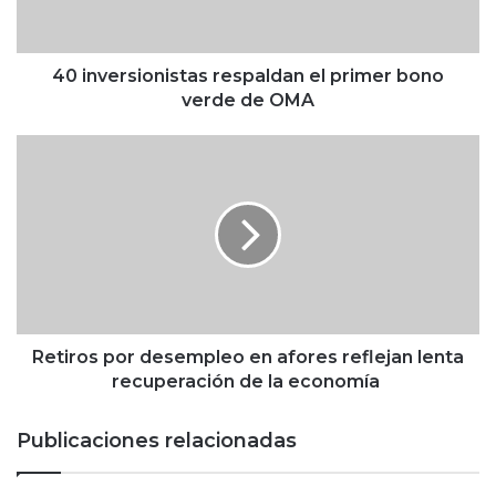
r
s
i
o
40 inversionistas respaldan el primer bono
n
verde de OMA
i
s
R
t
e
a
t
s
i
r
r
e
o
s
s
p
p
a
o
l
r
Retiros por desempleo en afores reflejan lenta
d
d
recuperación de la economía
a
e
n
s
Publicaciones relacionadas
e
e
l
m
p
p