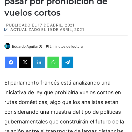
pasar por prohibición de
vuelos cortos
PUBLICADO EL 17 DE ABRIL, 2021
ACTUALIZADO EL 19 DE ABRIL, 2021
Eduardo Aguilar
F
2 minutos de lectura
o
Facebook
X
LinkedIn
WhatsApp
Telegram
l
l
o
El parlamento francés está analizando una
w
o
iniciativa de ley que prohibiría vuelos cortos en
n
rutas domésticas, algo que los analistas están
X
considerando una muestra del tipo de políticas
gubernamentales que construirán el futuro de la
relación entre el transporte de largas distancias