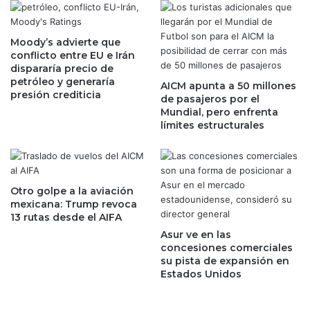
r
l
i
e
m
Moody’s advierte que
o
conflicto entre EU e Irán
e
e
dispararía precio de
r
n
petróleo y generaría
b
AICM apunta a 50 millones
a
presión crediticia
de pasajeros por el
o
f
Mundial, pero enfrenta
n
o
límites estructurales
o
r
v
e
e
s
r
r
d
e
Otro golpe a la aviación
e
f
mexicana: Trump revoca
d
13 rutas desde el AIFA
l
e
e
Asur ve en las
O
j
concesiones comerciales
M
su pista de expansión en
a
Estados Unidos
A
n
l
e