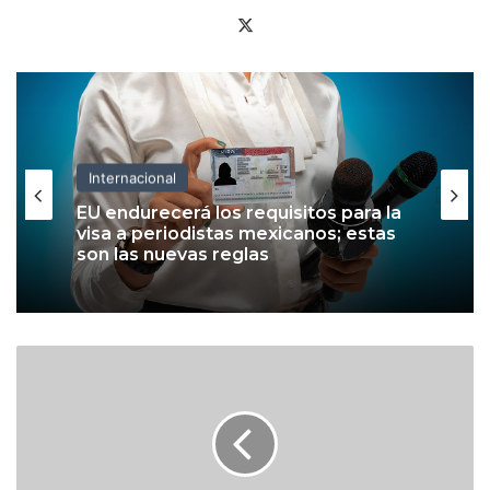
X
Internacional
EU endurecerá los requisitos para la
visa a periodistas mexicanos; estas
son las nuevas reglas
4
0
i
n
v
e