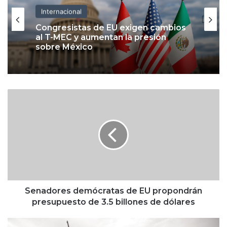
Internacional
Congresistas de EU exigen cambios
al T-MEC y aumentan la presión
sobre México
S
e
n
a
d
o
r
e
s
d
Senadores demócratas de EU propondrán
e
presupuesto de 3.5 billones de dólares
m
ó
G