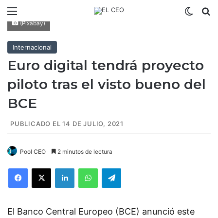
Menú
Switch
B
(Pixabay)
Internacional
Euro digital tendrá proyecto
piloto tras el visto bueno del
BCE
PUBLICADO EL 14 DE JULIO, 2021
Pool CEO
2 minutos de lectura
Facebook
X
LinkedIn
WhatsApp
Telegram
El Banco Central Europeo (BCE) anunció este