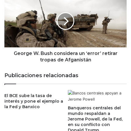
c
e
r
o
a
r
t
g
a
e
s
W
d
.
e
B
E
u
George W. Bush considera un ‘error’ retirar
U
s
tropas de Afganistán
p
h
r
c
Publicaciones relacionadas
o
o
p
n
o
s
n
El BCE sube la tasa de
i
interés y pone el ejemplo a
d
d
la Fed y Banxico
r
Banqueros centrales del
e
mundo respaldan a
á
r
Jerome Powell, de la Fed,
n
a
en su conflicto con
p
u
Donald Trump