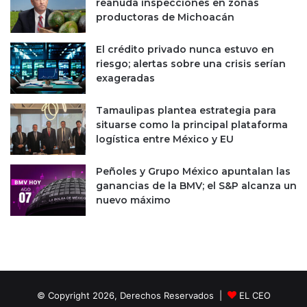
reanuda inspecciones en zonas
s
e
productoras de Michoacán
d
A
e
f
El crédito privado nunca estuvo en
d
g
riesgo; alertas sobre una crisis serían
ó
a
exageradas
l
n
a
i
Tamaulipas plantea estrategia para
r
s
situarse como la principal plataforma
e
t
logística entre México y EU
s
á
n
Peñoles y Grupo México apuntalan las
ganancias de la BMV; el S&P alcanza un
nuevo máximo
© Copyright 2026, Derechos Reservados |
EL CEO