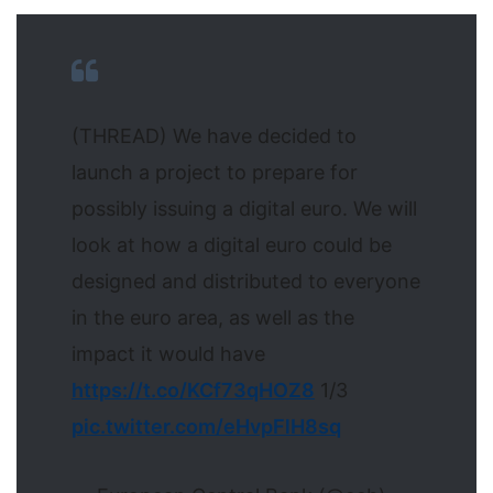
(THREAD) We have decided to
launch a project to prepare for
possibly issuing a digital euro. We will
look at how a digital euro could be
designed and distributed to everyone
in the euro area, as well as the
impact it would have
https://t.co/KCf73qHOZ8
1/3
pic.twitter.com/eHvpFlH8sq