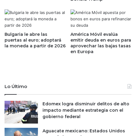
r
n
e
‘
s
e
u
r
p
r
u
o
Bulgaria le abre las
América Móvil evalúa
e
puertas al euro; adoptará
emitir deuda en euros para
r
la moneda a partir de 2026
aprovechar las bajas tasas
s
’
en Europa
t
r
o
e
d
t
e
i
3
r
.
a
Lo Último
5
r
b
t
i
Edomex logra disminuir delitos de alto
r
l
impacto mediante estrategia con el
o
l
gobierno federal
p
o
a
n
s
Aguacate mexicano: Estados Unidos
e
d