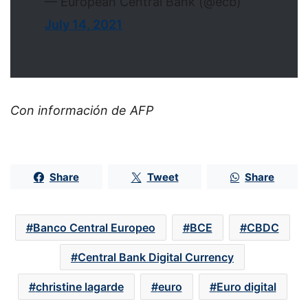
— European Central Bank (@ecb)
July 14, 2021
Con información de AFP
Share
Tweet
Share
Banco Central Europeo
BCE
CBDC
Central Bank Digital Currency
christine lagarde
euro
Euro digital