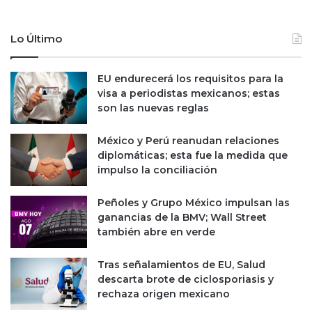
t
r
a
o
Lo Último
C
r
i
o
t
j
EU endurecerá los requisitos para la
i
o
visa a periodistas mexicanos; estas
b
,
son las nuevas reglas
a
a
n
l
México y Perú reanudan relaciones
a
e
diplomáticas; esta fue la medida que
m
r
impulso la conciliación
e
t
x
a
l
Peñoles y Grupo México impulsan las
a
ganancias de la BMV; Wall Street
S
también abre en verde
e
c
Tras señalamientos de EU, Salud
r
descarta brote de ciclosporiasis y
e
rechaza origen mexicano
t