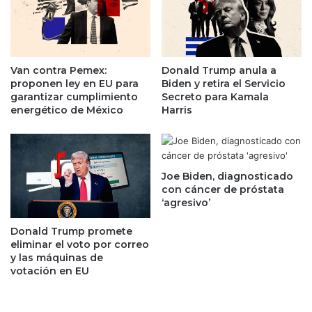
l
n
a
r
t
i
a
e
s
s
Van contra Pemex:
Donald Trump anula a
a
g
proponen ley en EU para
Biden y retira el Servicio
d
o
garantizar cumplimiento
Secreto para Kamala
e
d
energético de México
Harris
B
e
a
v
n
o
x
l
Joe Biden, diagnosticado
i
v
con cáncer de próstata
c
e
‘agresivo’
o
r
:
a
Donald Trump promete
E
s
eliminar el voto por correo
n
e
y las máquinas de
c
m
votación en EU
u
á
e
f
s
o