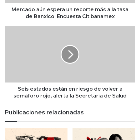
ú
n
Mercado aún espera un recorte más a la tasa
e
de Banxico: Encuesta Citibanamex
s
p
S
e
e
r
i
a
s
u
e
n
s
r
t
e
a
c
d
o
o
Seis estados están en riesgo de volver a
r
s
semáforo rojo, alerta la Secretaría de Salud
t
e
e
s
Publicaciones relacionadas
m
t
á
á
s
n
a
e