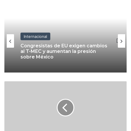
Internacional
Congresistas de EU exigen cambios
al T-MEC y aumentan la presión
sobre México
M
e
r
c
a
d
o
a