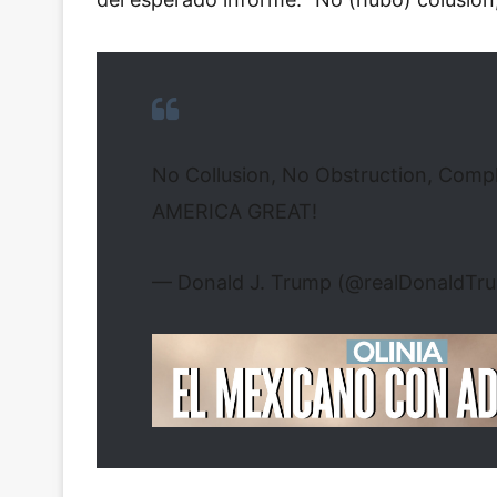
No Collusion, No Obstruction, Com
AMERICA GREAT!
— Donald J. Trump (@realDonaldTr