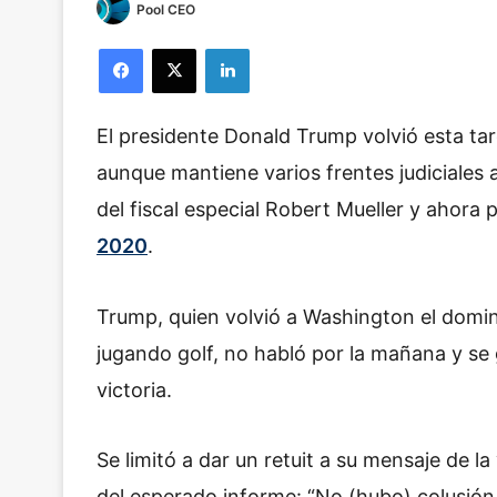
Pool CEO
Facebook
X
LinkedIn
El presidente Donald Trump volvió esta t
aunque mantiene varios frentes judiciales 
del fiscal especial Robert Mueller y ahora
2020
.
Trump, quien volvió a Washington el domin
jugando golf, no habló por la mañana y se
victoria.
Se limitó a dar un retuit a su mensaje de l
del esperado informe: “No (hubo) colusión,