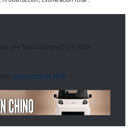
plete and Total EXONERATION. KEEP
ump)
24 de marzo de 2019