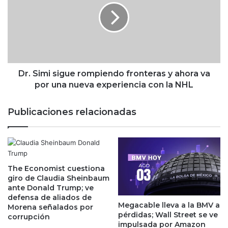
l
S
A
i
n
m
a
i
y
s
a
i
r
g
Dr. Simi sigue rompiendo fronteras y ahora va
i
u
por una nueva experiencia con la NHL
n
e
d
r
Publicaciones relacionadas
e
o
s
m
u
p
T
i
e
e
r
The Economist cuestiona
n
giro de Claudia Sheinbaum
c
d
ante Donald Trump; ve
e
o
defensa de aliados de
r
f
Megacable lleva a la BMV a
Morena señalados por
I
r
pérdidas; Wall Street se ve
corrupción
n
o
impulsada por Amazon