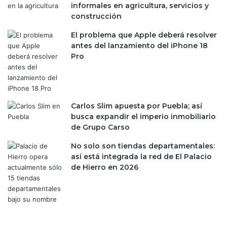
b
u
informales en agricultura, servicios y
e
e
construcción
r
v
n
a
El problema que Apple deberá resolver
a
e
antes del lanzamiento del iPhone 18
d
x
Pro
o
p
r
e
d
r
e
i
Carlos Slim apuesta por Puebla; así
T
e
busca expandir el imperio inmobiliario
a
n
de Grupo Carso
m
c
a
i
No solo son tiendas departamentales:
u
a
así está integrada la red de El Palacio
l
c
de Hierro en 2026
i
o
p
n
a
l
s
a
;
N
d
H