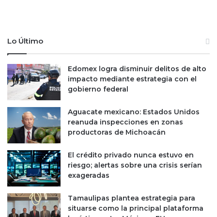
n
t
l
i
a
e
B
n
Lo Último
M
e
V
n
a
N
Edomex logra disminuir delitos de alto
l
e
impacto mediante estrategia con el
t
t
gobierno federal
e
f
r
l
Aguacate mexicano: Estados Unidos
c
i
reanuda inspecciones en zonas
e
x
productoras de Michoacán
r
t
El crédito privado nunca estuvo en
r
riesgo; alertas sobre una crisis serían
i
exageradas
m
e
s
Tamaulipas plantea estrategia para
t
situarse como la principal plataforma
r