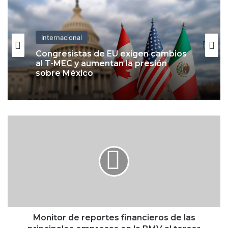
Internacional
Congresistas de EU exigen cambios
al T-MEC y aumentan la presión
sobre México
M
o
n
i
t
o
r
d
e
r
Monitor de reportes financieros de las
e