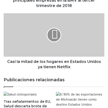
principales empresas en la BMV al tercer
p
trimestre de 2018
o
r
C
t
a
e
s
s
i
f
l
i
a
n
m
a
i
n
t
c
a
Casi la mitad de los hogares en Estados Unidos
i
d
ya tienen Netflix
e
d
r
e
Publicaciones relacionadas
o
l
s
o
d
s
e
h
l
Tras señalamientos de EU,
o
Salud descarta brote de
a
g