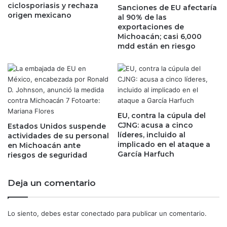
ciclosporiasis y rechaza
s
Sanciones de EU afectaría
a
origen mexicano
al 90% de las
p
r
exportaciones de
r
e
Michoacán; casi 6,000
i
s
mdd están en riesgo
n
e
c
n
i
E
p
s
a
t
l
a
e
d
EU, contra la cúpula del
s
CJNG: acusa a cinco
o
Estados Unidos suspende
e
líderes, incluido al
actividades de su personal
s
implicado en el ataque a
m
en Michoacán ante
U
García Harfuch
riesgos de seguridad
p
n
r
i
e
d
Deja un comentario
s
o
a
s
s
y
Lo siento, debes estar
conectado
para publicar un comentario.
e
a