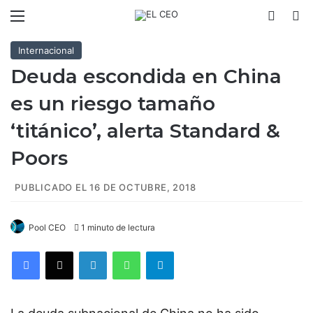
Menú
Switch
B
Internacional
Deuda escondida en China
es un riesgo tamaño
‘titánico’, alerta Standard &
Poors
PUBLICADO EL 16 DE OCTUBRE, 2018
Pool CEO
1 minuto de lectura
Facebook
X
LinkedIn
WhatsApp
Telegram