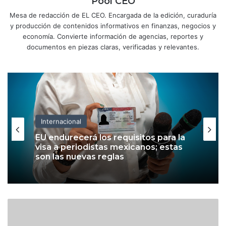
Pool CEO
Mesa de redacción de EL CEO. Encargada de la edición, curaduría
y producción de contenidos informativos en finanzas, negocios y
economía. Convierte información de agencias, reportes y
documentos en piezas claras, verificadas y relevantes.
Internacional
EU endurecerá los requisitos para la
visa a periodistas mexicanos; estas
son las nuevas reglas
E
l
l