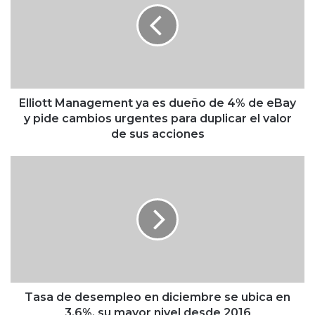
i
o
t
t
M
a
n
Elliott Management ya es dueño de 4% de eBay
a
y pide cambios urgentes para duplicar el valor
g
de sus acciones
e
m
T
e
a
n
s
t
a
y
d
a
e
e
d
s
e
d
s
u
e
Tasa de desempleo en diciembre se ubica en
e
m
3.6%, su mayor nivel desde 2016