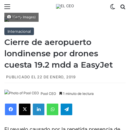
Menú
Switch
B
(Getty Images)
Internacional
Cierre de aeropuerto
londinense por drones
cuesta 19.2 mdd a EasyJet
PUBLICADO EL 22 DE ENERO, 2019
Pool CEO
1 minuto de lectura
Facebook
X
LinkedIn
WhatsApp
Telegram
El revuelo causado por la repetida presencia de