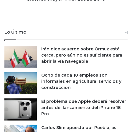
ñ
p
o
l
d
e
e
o
4
e
Lo Último
%
n
d
d
e
i
Irán dice acuerdo sobre Ormuz está
e
c
cerca, pero aún no es suficiente para
B
i
abrir la vía navegable
a
e
y
m
Ocho de cada 10 empleos son
y
b
informales en agricultura, servicios y
p
r
construcción
i
e
d
s
El problema que Apple deberá resolver
e
e
antes del lanzamiento del iPhone 18
c
u
Pro
a
b
m
i
b
Carlos Slim apuesta por Puebla; así
c