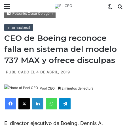
Menú
Switch
B
(Fotoarte: Óscar Obregón)
Internacional
CEO de Boeing reconoce
falla en sistema del modelo
737 MAX y ofrece disculpas
PUBLICADO EL 4 DE ABRIL, 2019
Pool CEO
2 minutos de lectura
Facebook
X
LinkedIn
WhatsApp
Telegram
El director ejecutivo de Boeing, Dennis A.