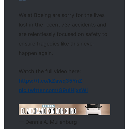
We at Boeing are sorry for the lives
lost in the recent 737 accidents and
are relentlessly focused on safety to
ensure tragedies like this never
happen again.
Watch the full video here:
https://t.co/kZawq35YnZ
pic.twitter.com/G9uIHjxsWi
— Dennis A. Muilenburg