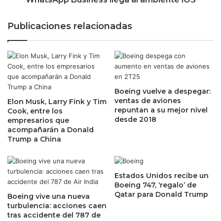
r
s
e
i
Publicaciones relacionadas
v
n
i
e
s
s
i
s
o
l
n
l
Boeing vuelve a despegar:
e
e
ventas de aviones
Elon Musk, Larry Fink y Tim
s
g
repuntan a su mejor nivel
Cook, entre los
d
a
desde 2018
empresarios que
e
a
acompañarán a Donald
c
l
Trump a China
r
a
e
m
c
b
i
i
Estados Unidos recibe un
m
Boeing 747, ‘regalo’ de
e
Qatar para Donald Trump
i
n
Boeing vive una nueva
e
turbulencia: acciones caen
t
tras accidente del 787 de
n
e