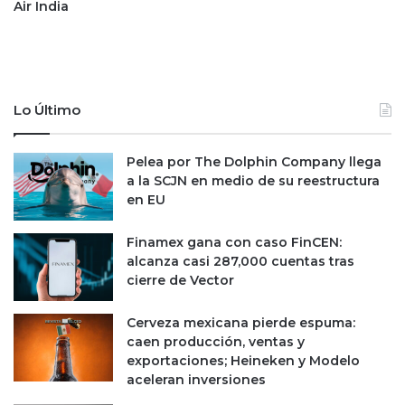
Air India
t
i
o
O
p
S
a
r
a
Lo Último
M
é
x
Pelea por The Dolphin Company llega
i
a la SCJN en medio de su reestructura
c
en EU
o
Finamex gana con caso FinCEN:
alcanza casi 287,000 cuentas tras
cierre de Vector
Cerveza mexicana pierde espuma:
caen producción, ventas y
exportaciones; Heineken y Modelo
aceleran inversiones