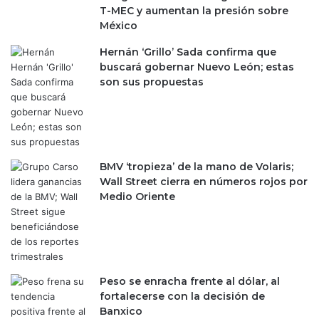
e
T-MEC y aumentan la presión sobre
u
8
México
t
.
a
Hernán ‘Grillo’ Sada confirma que
7
m
buscará gobernar Nuevo León; estas
4
e
son sus propuestas
%
n
y
t
u
e
n
:
a
f
v
r
BMV ‘tropieza’ de la mano de Volaris;
a
a
Wall Street cierra en números rojos por
l
c
Medio Oriente
u
a
a
s
c
ó
i
e
ó
n
n
Peso se enracha frente al dólar, al
s
d
fortalecerse con la decisión de
u
e
Banxico
i