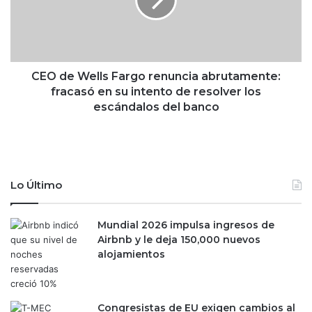
e
e
n
W
b
e
o
l
l
l
s
s
CEO de Wells Fargo renuncia abrutamente:
a
F
fracasó en su intento de resolver los
c
a
escándalos del banco
o
r
n
g
u
o
n
r
a
e
Lo Último
g
n
a
u
n
n
Mundial 2026 impulsa ingresos de
a
c
Airbnb y le deja 150,000 nuevos
n
i
alojamientos
c
a
i
a
a
b
d
Congresistas de EU exigen cambios al
r