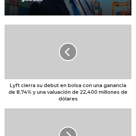
globales
Robert Lighthizer anticipa una
renegociación del T-MEC con más
L
reglas de origen y menor déficit de
y
EU con México
f
t
c
i
e
r
r
a
Lyft cierra su debut en bolsa con una ganancia
s
de 8.74% y una valuación de 22,400 millones de
u
dólares
d
e
C
b
E
u
O
t
d