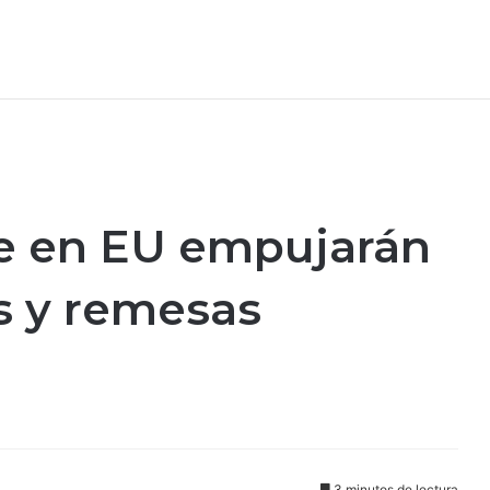
te en EU empujarán
s y remesas
3 minutos de lectura