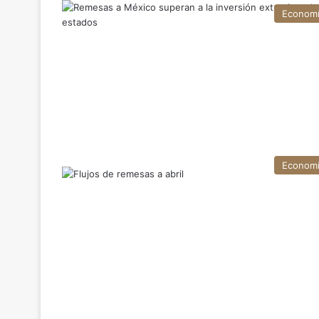
Econom
Econom