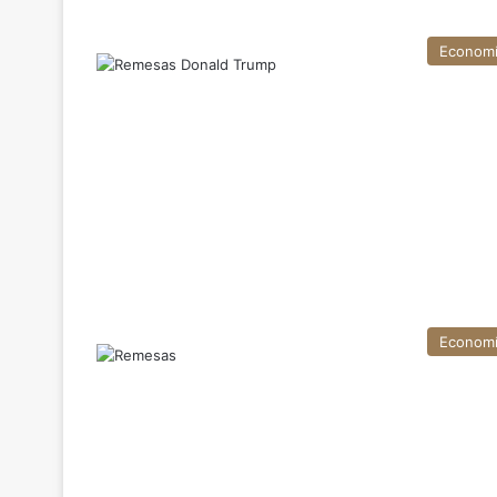
Econom
Econom