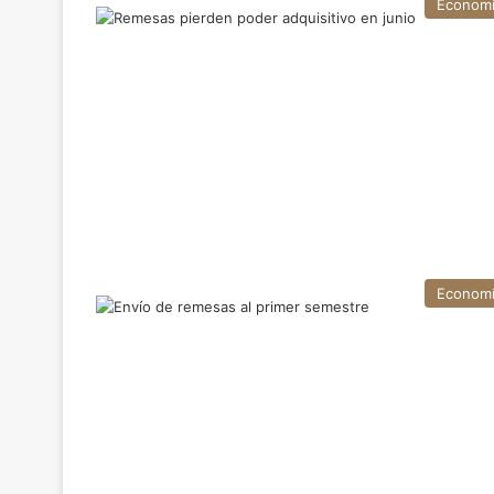
Econom
Econom