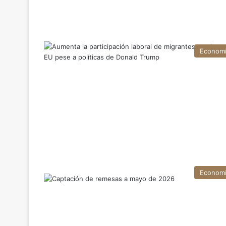
Econom
Econom