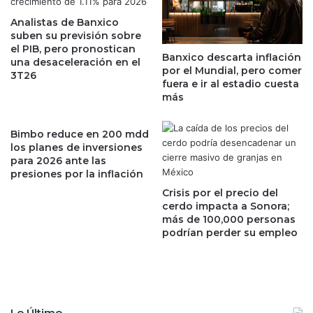
r
n
i
Analistas de Banxico
e
suben su previsión sobre
b
f
el PIB, pero pronostican
u
r
Banxico descarta inflación
una desaceleración en el
y
e
por el Mundial, pero comer
3T26
e
n
fuera e ir al estadio cuesta
n
o
más
t
a
e
l
Bimbo reduce en 200 mdd
s
a
los planes de inversiones
t
v
para 2026 ante las
r
a
presiones por la inflación
a
n
Crisis por el precio del
s
c
cerdo impacta a Sonora;
D
e
más de 100,000 personas
e
d
podrían perder su empleo
c
e
l
l
a
p
r
e
a
s
Lo Último