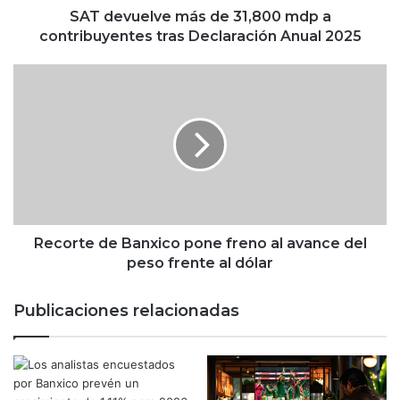
v
SAT devuelve más de 31,800 mdp a
e
contribuyentes tras Declaración Anual 2025
m
á
R
s
e
d
c
e
o
3
r
1
t
,
e
8
d
0
e
0
B
Recorte de Banxico pone freno al avance del
m
a
peso frente al dólar
d
n
p
x
Publicaciones relacionadas
a
i
c
c
o
o
n
p
t
o