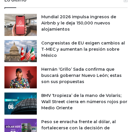
c
o
i
f
ó
r
Mundial 2026 impulsa ingresos de
n
e
Airbnb y le deja 150,000 nuevos
A
n
alojamientos
n
t
u
e
Congresistas de EU exigen cambios al
a
a
T-MEC y aumentan la presión sobre
l
l
México
2
d
0
ó
2
Hernán ‘Grillo’ Sada confirma que
l
5
buscará gobernar Nuevo León; estas
a
son sus propuestas
r
BMV ‘tropieza’ de la mano de Volaris;
Wall Street cierra en números rojos por
Medio Oriente
Peso se enracha frente al dólar, al
fortalecerse con la decisión de