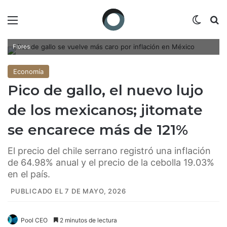
Menú
Switch
B
La inflación durante el mes de abril fue de 4.45% / Fotoarte: Mariana
Flores
Economía
Pico de gallo, el nuevo lujo
de los mexicanos; jitomate
se encarece más de 121%
El precio del chile serrano registró una inflación
de 64.98% anual y el precio de la cebolla 19.03%
en el país.
PUBLICADO EL 7 DE MAYO, 2026
Pool CEO
2 minutos de lectura